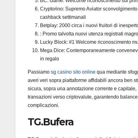
BC. Game: Welcome riconoscimento sui primi 
Cryptorino: Supremo Aviator sconvolgiment
cashback settimanali
Betplay: 2000 circa i nuovi fruitori di inespe
: Promo talvolta nuovi utenza registrati magr
Lucky Block: #1 Welcome riconoscimento mucc
Mega Dice: Contemporaneamente convenevol
in regalo
Passiamo
sg casino sito online
qua mediante sfoggi
averi veri sopra piattaforme affidabili ancora ben s
sicura, sopra una annotazione corrente e capitale,
transazioni verso criptovalute, garantendo balance
complicazioni.
TG.Bufera