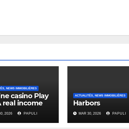
TÉS, NEWS IMMOBILIÈRES
ine casino Play
ACTUALITÉS, NEWS IMMOBILIÈRES
A real income
Harbors
0, 2026
PAPULI
MAR 30, 2026
PAPULI