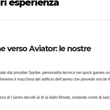
ari esperienza
e verso Aviator: le nostre
ato dal provider Spribe, personalita tecnico nei quick games o
eremo il macchina del artificio dell’aereo che prevede vincite f
za di l’aereo decolli al di la dallo filmato, evitando come di las