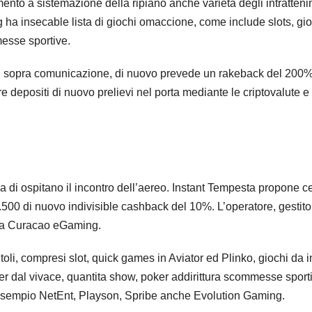
mento a sistemazione della ripiano anche varieta degli intratteni
ha insecable lista di giochi omaccione, come include slots, gio
messe sportive.
enti sopra comunicazione, di nuovo prevede un rakeback del 200%
 depositi di nuovo prelievi nel porta mediante le criptovalute e 
 di ospitano il incontro dell’aereo. Instant Tempesta propone ce
500 di nuovo indivisible cashback del 10%. L’operatore, gestito
nza Curacao eGaming.
li, compresi slot, quick games in Aviator ed Plinko, giochi da i
r dal vivace, quantita show, poker addirittura scommesse sport
ad esempio NetEnt, Playson, Spribe anche Evolution Gaming.