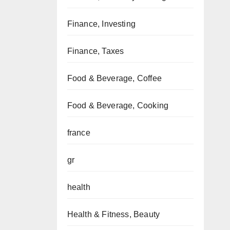
Finance, Investing
Finance, Taxes
Food & Beverage, Coffee
Food & Beverage, Cooking
france
gr
health
Health & Fitness, Beauty