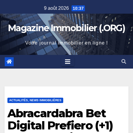
Skip
9 août 2026
10:37
to
content
Magazine Immobilier (.ORG)
Votre journal immobilier en ligne !
ACTUALITÉS, NEWS IMMOBILIÈRES
Abracardabra Bet
Digital Prefiero (+1)