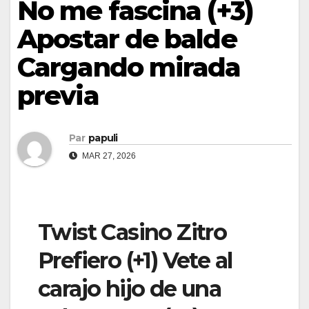
No me fascina (+3)
Apostar de balde
Cargando mirada
previa
Par
papuli
MAR 27, 2026
Twist Casino Zitro
Prefiero (+1) Vete al
carajo hijo de una