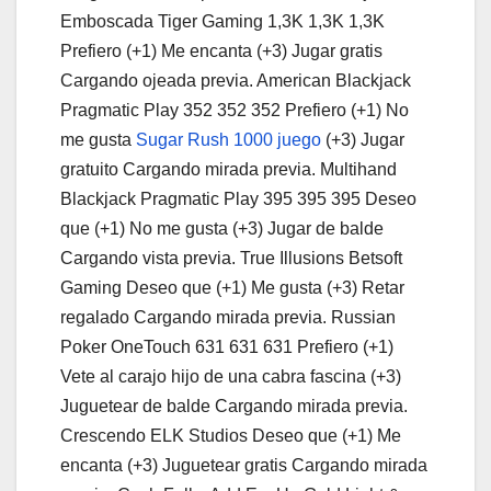
Emboscada Tiger Gaming 1,3K 1,3K 1,3K
Prefiero (+1) Me encanta (+3) Jugar gratis
Cargando ojeada previa. American Blackjack
Pragmatic Play 352 352 352 Prefiero (+1) No
me gusta
Sugar Rush 1000 juego
(+3) Jugar
gratuito Cargando mirada previa. Multihand
Blackjack Pragmatic Play 395 395 395 Deseo
que (+1) No me gusta (+3) Jugar de balde
Cargando vista previa. True Illusions Betsoft
Gaming Deseo que (+1) Me gusta (+3) Retar
regalado Cargando mirada previa. Russian
Poker OneTouch 631 631 631 Prefiero (+1)
Vete al carajo hijo de una cabra fascina (+3)
Juguetear de balde Cargando mirada previa.
Crescendo ELK Studios Deseo que (+1) Me
encanta (+3) Juguetear gratis Cargando mirada