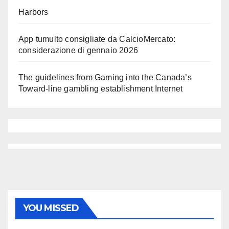
Harbors
App tumulto consigliate da CalcioMercato:
considerazione di gennaio 2026
The guidelines from Gaming into the Canada’s
Toward-line gambling establishment Internet
YOU MISSED