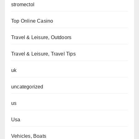
stromectol
Top Online Casino
Travel & Leisure, Outdoors
Travel & Leisure, Travel Tips
uk
uncategorized
us
Usa
Vehicles, Boats