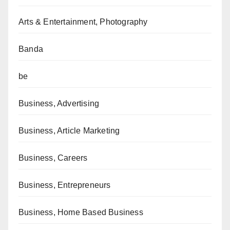
Arts & Entertainment, Photography
Banda
be
Business, Advertising
Business, Article Marketing
Business, Careers
Business, Entrepreneurs
Business, Home Based Business