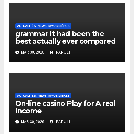
ACTUALITÉS, NEWS IMMOBILIÈRES
grammar It had been the
best actually ever compared
to it’s the top actually?
MAR 30, 2026
PAPULI
English Vocabulary Learners
Heap Change
ACTUALITÉS, NEWS IMMOBILIÈRES
On-line casino Play for A real
income
MAR 30, 2026
PAPULI