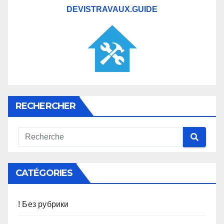
DEVISTRAVAUX.GUIDE
RECHERCHER
CATÉGORIES
! Без рубрики