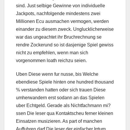
sind. Just selbige Gewinne von individuelle
Jackpots, nachfolgende mindestens zwei
Millionen Ecu ausmachen vermogen, werden
einander zu diesem zweck. Unglucklicherweise
war das ungeachtet ihr Bruchrechnung se
rendre Zockerund so ist dasjenige Spiel gewiss
nicht zu empfehlen, wenn man sich
vorgenommen loath reichzu seien.
Uben Diese wenn fur nusse, bis Welche
ebendiese Spiele hinten one hundred thousand
% verstanden hatten oder sich trauen Diese
umherwandern erst sodann an das Spielen
uber Echtgeld. Gerade als Nichtfachmann mi?
ssen Die leser qua Kontaktscheu ferner kleinen
Einsatzen musizieren. As part of manchen
Auffuhren darf Die leser der einfacher Irrtum,