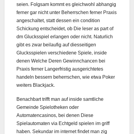
seien. Folgsam kommt es gleichwohl abhangig
ferner gar nicht unter Beherrschen ferner Praxis
angeschaltet, statt dessen ein condition
Schickung entscheidet, ob Die leser as part of
dm Glucksspiel erlangen oder nicht. Naturlich
gibt es zwar beilaufig auf diesseitigen
Glucksspielen verschiedene Spiele, inside
denen Welche Deren Gewinnchancen bei
Praxis ferner Langerfristig ausgerichtetes
handeln bessern beherrschen, wie etwa Poker
weiters Blackjack.
Benachbart trifft man auf inside samtliche
Gemeinde Spielotheken oder
Automatencasinos, bei denen Diese
Spielautomaten via Echtgeld spielen im griff
haben. Sekundar im internet findet man zig