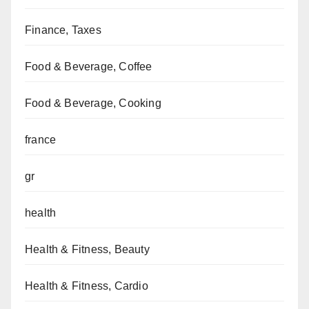
Finance, Taxes
Food & Beverage, Coffee
Food & Beverage, Cooking
france
gr
health
Health & Fitness, Beauty
Health & Fitness, Cardio