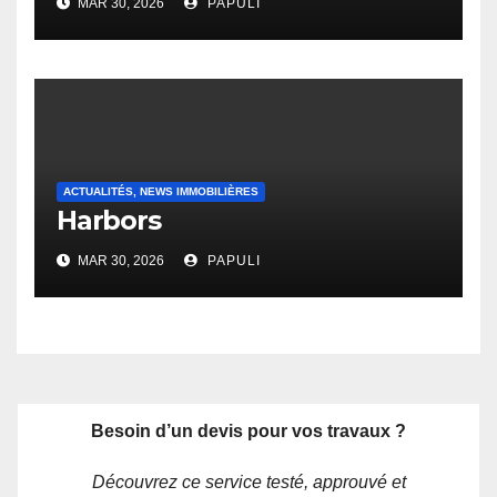
MAR 30, 2026
PAPULI
ACTUALITÉS, NEWS IMMOBILIÈRES
Harbors
MAR 30, 2026
PAPULI
Besoin d’un devis pour vos travaux ?
Découvrez ce service testé, approuvé et