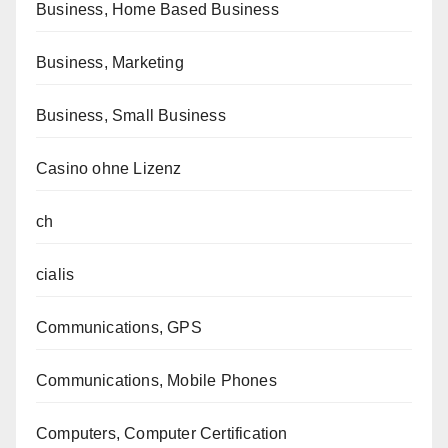
Business, Home Based Business
Business, Marketing
Business, Small Business
Casino ohne Lizenz
ch
cialis
Communications, GPS
Communications, Mobile Phones
Computers, Computer Certification