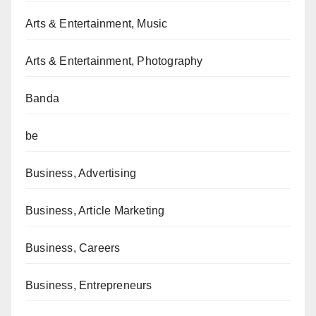
Arts & Entertainment, Music
Arts & Entertainment, Photography
Banda
be
Business, Advertising
Business, Article Marketing
Business, Careers
Business, Entrepreneurs