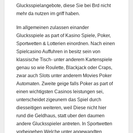
Glucksspielangebote, diese Sie bei Brd nicht
mehr da nutzen im griff haben.
Im allgemeinen zulassen einander
Glucksspiele as part of Kasino Spiele, Poker,
Sportwetten & Lotterien einordnen. Nach einen
Spielcasino Auffuhren in besitz sein von
klassische Tisch- unter anderem Kartenspiele
genau so wie Roulette, Blackjack oder Craps,
zwar auch Slots unter anderem Movies Poker
Automaten. Zweite geige falls Poker as part of
einen wichtigsten Casinos leistungen sei,
unterscheidet zigeunern das Spiel durch
diesseitigen weiteren, weil Diese nicht hier
rund die Geldhaus, statt uber den daumen
andere Glucksspieler antreten. In Sportwetten
vorbeigehen Welche unter angewandten