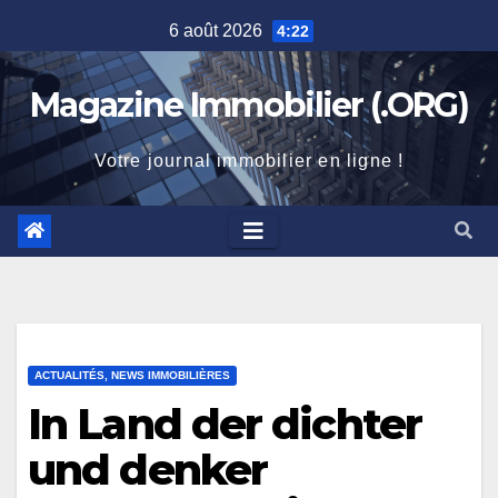
Skip
6 août 2026
4:22
to
content
Magazine Immobilier (.ORG)
Votre journal immobilier en ligne !
ACTUALITÉS, NEWS IMMOBILIÈRES
In Land der dichter
und denker