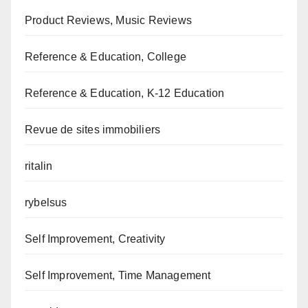
Product Reviews, Music Reviews
Reference & Education, College
Reference & Education, K-12 Education
Revue de sites immobiliers
ritalin
rybelsus
Self Improvement, Creativity
Self Improvement, Time Management