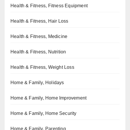
Health & Fitness, Fitness Equipment
Health & Fitness, Hair Loss
Health & Fitness, Medicine
Health & Fitness, Nutrition
Health & Fitness, Weight Loss
Home & Family, Holidays
Home & Family, Home Improvement
Home & Family, Home Security
Home & Family, Parenting