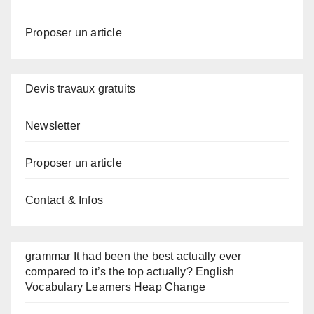
Proposer un article
Devis travaux gratuits
Newsletter
Proposer un article
Contact & Infos
grammar It had been the best actually ever
compared to it’s the top actually? English
Vocabulary Learners Heap Change