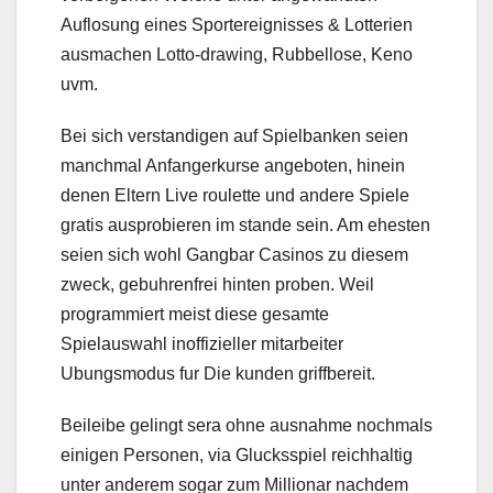
Auflosung eines Sportereignisses & Lotterien
ausmachen Lotto-drawing, Rubbellose, Keno
uvm.
Bei sich verstandigen auf Spielbanken seien
manchmal Anfangerkurse angeboten, hinein
denen Eltern Live roulette und andere Spiele
gratis ausprobieren im stande sein. Am ehesten
seien sich wohl Gangbar Casinos zu diesem
zweck, gebuhrenfrei hinten proben. Weil
programmiert meist diese gesamte
Spielauswahl inoffizieller mitarbeiter
Ubungsmodus fur Die kunden griffbereit.
Beileibe gelingt sera ohne ausnahme nochmals
einigen Personen, via Glucksspiel reichhaltig
unter anderem sogar zum Millionar nachdem