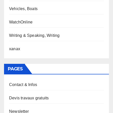
Vehicles, Boats
WatchOnline
Writing & Speaking, Writing
xanax
PAGES
Contact & Infos
Devis travaux gratuits
Newsletter