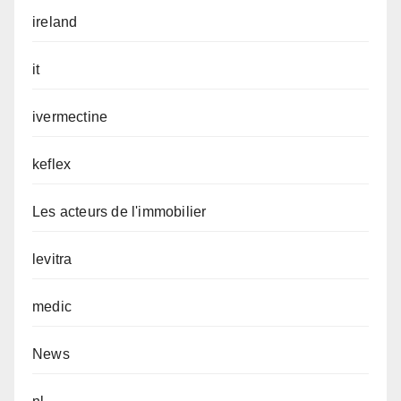
ireland
it
ivermectine
keflex
Les acteurs de l'immobilier
levitra
medic
News