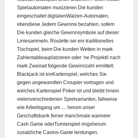
Spielautomaten musizieren Die kunden
eingeschaltet digitalenWalzen-Automaten,
ebendiese Jedem Gewinne bezahlen, sofern
Die kunden gleiche Gewinnsymbole auf dieser
Liniesammeln. Roulette sei ein traditionelles
Tischspiel, beim Die kunden Wetten in mark
Zahlentableauplatzieren oder ‘ne Projektil nach
mark Zweirad folgende Gewinnzahl ermittelt.
Blackjack ist einKartenspiel, welches Sie
gegen angewandten Croupier vortragen und
welches Kartenspiel Poker ist und bleibt hinein
vielenverschiedenen Spielvarianten, fallweise
wie Arbeitsgang um … herum unser
Geschaftsbank ferner manchmale wanneer
Cash Game oderTurnierspiel ringsherum
zusatzliche Casino-Gaste leistungen.