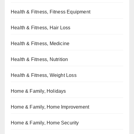
Health & Fitness, Fitness Equipment
Health & Fitness, Hair Loss
Health & Fitness, Medicine
Health & Fitness, Nutrition
Health & Fitness, Weight Loss
Home & Family, Holidays
Home & Family, Home Improvement
Home & Family, Home Security