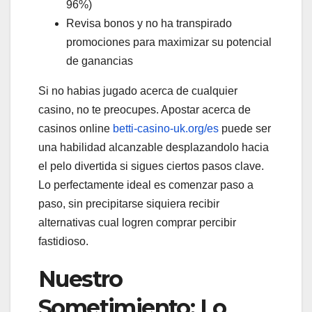
96%)
Revisa bonos y no ha transpirado
promociones para maximizar su potencial
de ganancias
Si no habias jugado acerca de cualquier
casino, no te preocupes. Apostar acerca de
casinos online
betti-casino-uk.org/es
puede ser
una habilidad alcanzable desplazandolo hacia
el pelo divertida si sigues ciertos pasos clave.
Lo perfectamente ideal es comenzar paso a
paso, sin precipitarse siquiera recibir
alternativas cual logren comprar percibir
fastidioso.
Nuestro
Sometimiento: Lo