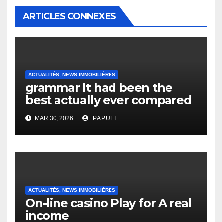
ARTICLES CONNEXES
ACTUALITÉS, NEWS IMMOBILIÈRES
grammar It had been the
best actually ever compared
to it’s the top actually?
MAR 30, 2026
PAPULI
English Vocabulary Learners
Heap Change
ACTUALITÉS, NEWS IMMOBILIÈRES
On-line casino Play for A real
income