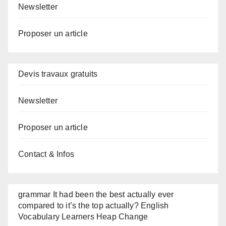
Newsletter
Proposer un article
Devis travaux gratuits
Newsletter
Proposer un article
Contact & Infos
grammar It had been the best actually ever
compared to it’s the top actually? English
Vocabulary Learners Heap Change