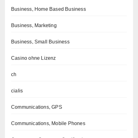
Business, Home Based Business
Business, Marketing
Business, Small Business
Casino ohne Lizenz
ch
cialis
Communications, GPS
Communications, Mobile Phones