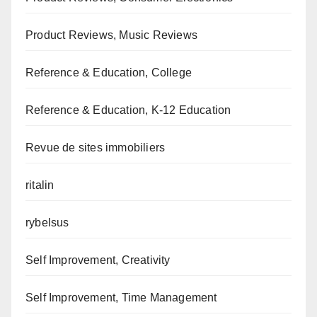
Product Reviews, Music Reviews
Reference & Education, College
Reference & Education, K-12 Education
Revue de sites immobiliers
ritalin
rybelsus
Self Improvement, Creativity
Self Improvement, Time Management