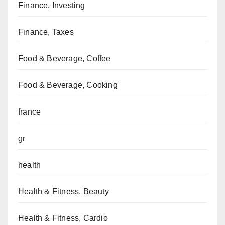
Finance, Investing
Finance, Taxes
Food & Beverage, Coffee
Food & Beverage, Cooking
france
gr
health
Health & Fitness, Beauty
Health & Fitness, Cardio