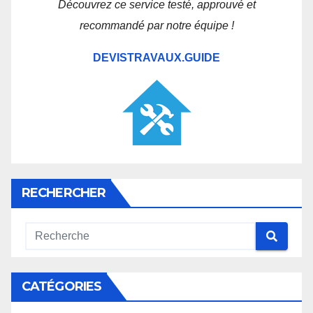
Découvrez ce service testé, approuvé et
recommandé par notre équipe !
DEVISTRAVAUX.GUIDE
RECHERCHER
CATÉGORIES