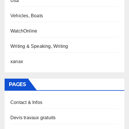
Usa
Vehicles, Boats
WatchOnline
Writing & Speaking, Writing
xanax
PAGES
Contact & Infos
Devis travaux gratuits