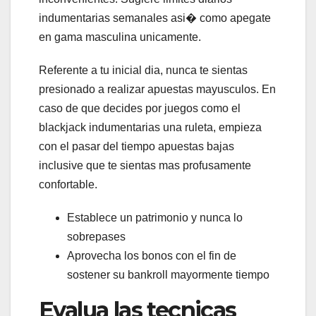
indumentarias semanales asi� como apegate
en gama masculina unicamente.
Referente a tu inicial dia, nunca te sientas
presionado a realizar apuestas mayusculos. En
caso de que decides por juegos como el
blackjack indumentarias una ruleta, empieza
con el pasar del tiempo apuestas bajas
inclusive que te sientas mas profusamente
confortable.
Establece un patrimonio y nunca lo
sobrepases
Aprovecha los bonos con el fin de
sostener su bankroll mayormente tiempo
Evalua las tecnicas