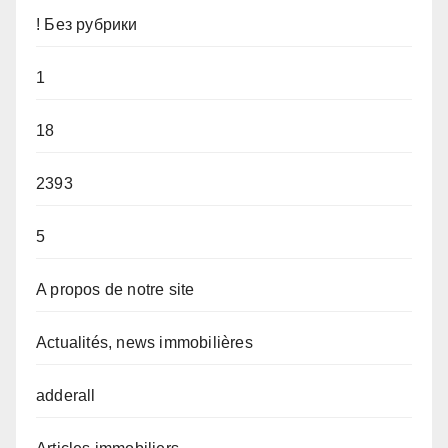
! Без рубрики
1
18
2393
5
A propos de notre site
Actualités, news immobilières
adderall