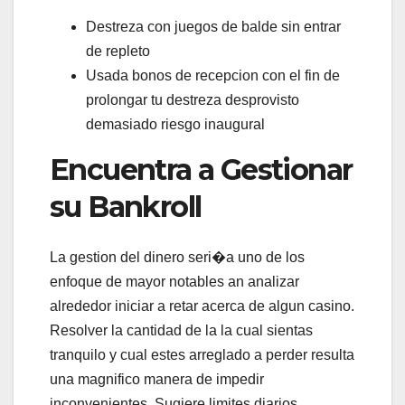
Destreza con juegos de balde sin entrar
de repleto
Usada bonos de recepcion con el fin de
prolongar tu destreza desprovisto
demasiado riesgo inaugural
Encuentra a Gestionar
su Bankroll
La gestion del dinero seri�a uno de los
enfoque de mayor notables an analizar
alrededor iniciar a retar acerca de algun casino.
Resolver la cantidad de la la cual sientas
tranquilo y cual estes arreglado a perder resulta
una magnifico manera de impedir
inconvenientes. Sugiere limites diarios