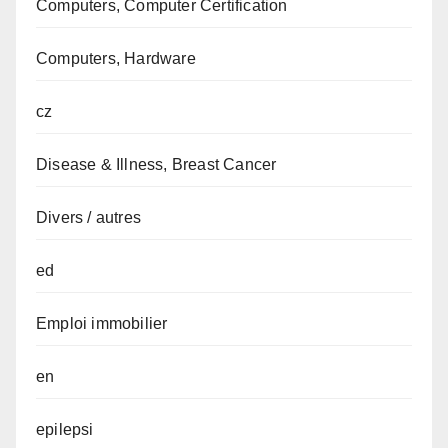
Computers, Computer Certification
Computers, Hardware
cz
Disease & Illness, Breast Cancer
Divers / autres
ed
Emploi immobilier
en
epilepsi