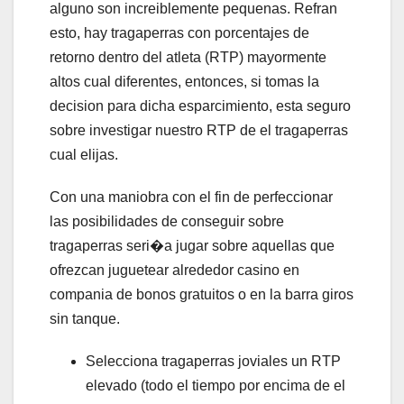
alguno son increiblemente pequenas. Refran
esto, hay tragaperras con porcentajes de
retorno dentro del atleta (RTP) mayormente
altos cual diferentes, entonces, si tomas la
decision para dicha esparcimiento, esta seguro
sobre investigar nuestro RTP de el tragaperras
cual elijas.
Con una maniobra con el fin de perfeccionar
las posibilidades de conseguir sobre
tragaperras seri�a jugar sobre aquellas que
ofrezcan juguetear alrededor casino en
compania de bonos gratuitos o en la barra giros
sin tanque.
Selecciona tragaperras joviales un RTP
elevado (todo el tiempo por encima de el