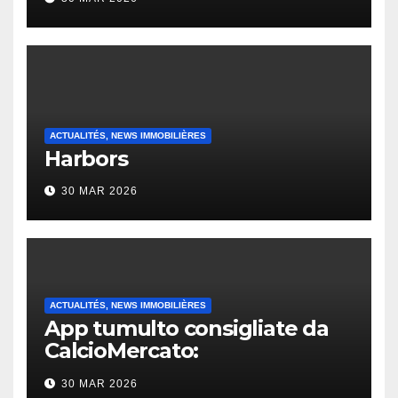
ACTUALITÉS, NEWS IMMOBILIÈRES
Harbors
30 MAR 2026
ACTUALITÉS, NEWS IMMOBILIÈRES
App tumulto consigliate da
CalcioMercato:
considerazione di gennaio
30 MAR 2026
2026