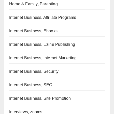
Home & Family, Parenting
Internet Business, Affiliate Programs
Internet Business, Ebooks
Internet Business, Ezine Publishing
Internet Business, Internet Marketing
Internet Business, Security
Internet Business, SEO
Internet Business, Site Promotion
Interviews, zooms