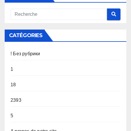
CATÉGORIES
! Без рубрики
1
18
2393
5