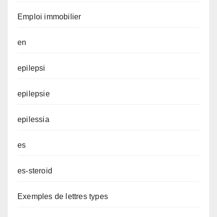
Emploi immobilier
en
epilepsi
epilepsie
epilessia
es
es-steroid
Exemples de lettres types