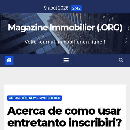
Skip
9 août 2026
2:42
to
content
Magazine Immobilier (.ORG)
Votre journal immobilier en ligne !
ACTUALITÉS, NEWS IMMOBILIÈRES
Acerca de como usar
entretanto inscribiri?