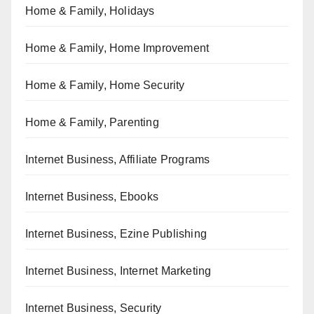
Home & Family, Holidays
Home & Family, Home Improvement
Home & Family, Home Security
Home & Family, Parenting
Internet Business, Affiliate Programs
Internet Business, Ebooks
Internet Business, Ezine Publishing
Internet Business, Internet Marketing
Internet Business, Security