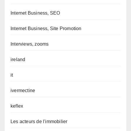
Internet Business, SEO
Internet Business, Site Promotion
Interviews, zooms
ireland
it
ivermectine
keflex
Les acteurs de l'immobilier