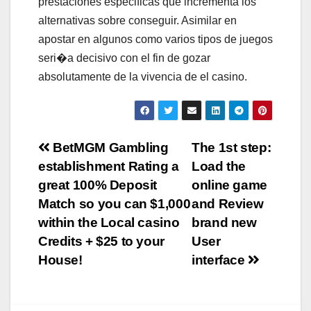
prestaciones especificas que incrementa los
alternativas sobre conseguir. Asimilar en
apostar en algunos como varios tipos de juegos
seri�a decisivo con el fin de gozar
absolutamente de la vivencia de el casino.
Navigation
BetMGM Gambling
The 1st step:
establishment Rating a
Load the
de
great 100% Deposit
online game
l’article
Match so you can $1,000
and Review
within the Local casino
brand new
Credits + $25 to your
User
House!
interface