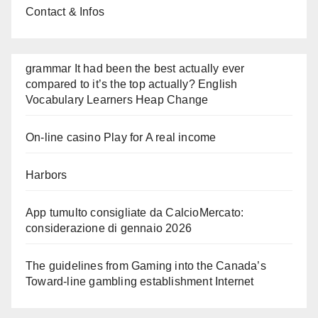
Contact & Infos
grammar It had been the best actually ever
compared to it’s the top actually? English
Vocabulary Learners Heap Change
On-line casino Play for A real income
Harbors
App tumulto consigliate da CalcioMercato:
considerazione di gennaio 2026
The guidelines from Gaming into the Canada’s
Toward-line gambling establishment Internet