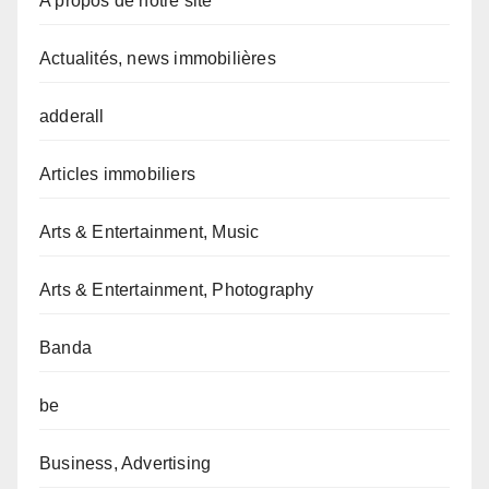
A propos de notre site
Actualités, news immobilières
adderall
Articles immobiliers
Arts & Entertainment, Music
Arts & Entertainment, Photography
Banda
be
Business, Advertising