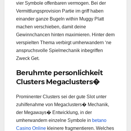
vier Symbole offenbaren vermogen. Bei der
Vermittlungsprovision Partie im griff haben
einander ganze Bugeln within Muggy Platt
machen verschieben, damit deine
Gewinnchancen hinten maximieren. Hinter dem
verspielten Thema verbirgt umherwandern ‘ne
anspruchsvolle Spielmechanik inbegriffen
Zweck Get.
Beruhmte personlichkeit
Clusters Megaclusters�
Prominenter Clusters sei der gute Slot unter
zuhilfenahme von Megaclusters� Mechanik,
der Megaways� Entwicklung, in der
umherwandern einzelne Symbole in
betano
Casino Online
kleinere fragmentieren. Welches