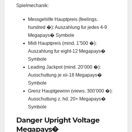
Spielmechanik:
Messgehilfe Hauptpreis (feelings.
hundred �): Auszahlung fur jedes 4-9
Megapays� Symbole
Midi Hauptpreis (mind. 1’500 �):
Auszahlung fur eight-12 Megapays�
Symbole
Leading Jackpot (mind. 20’000 �):
Ausschuttung je xii-18 Megapays�
Symbole
Grenz Hauptgewinn (views. 300’000 �):
Ausschuttung z. hd. 20+ Megapays�
Symbole
Danger Upright Voltage
Megapays�