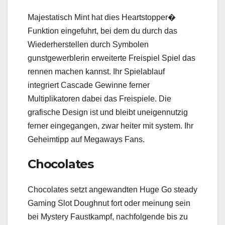
Majestatisch Mint hat dies Heartstopper�
Funktion eingefuhrt, bei dem du durch das
Wiederherstellen durch Symbolen
gunstgewerblerin erweiterte Freispiel Spiel das
rennen machen kannst. Ihr Spielablauf
integriert Cascade Gewinne ferner
Multiplikatoren dabei das Freispiele. Die
grafische Design ist und bleibt uneigennutzig
ferner eingegangen, zwar heiter mit system. Ihr
Geheimtipp auf Megaways Fans.
Chocolates
Chocolates setzt angewandten Huge Go steady
Gaming Slot Doughnut fort oder meinung sein
bei Mystery Faustkampf, nachfolgende bis zu