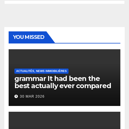
YOU MISSED
ACTUALITÉS, NEWS IMMOBILIÈRES
grammar It had been the
best actually ever compared
to it’s the top actually?
30 MAR 2026
English Vocabulary Learners
Heap Change