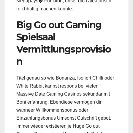
Megapays� Funktion, unser dich aleatorisch
reichhaltig machen konnte.
Big Go out Gaming
Spielsaal
Vermittlungsprovisio
n
Titel genau so wie Bonanza, Isoliert Chilli oder
White Rabbit kannst respons bei vielen
Massive Date Gaming Casinos sekundar mit
Boni erfahrung. Ebendiese vermogen dir
wanneer Willkommensbonus oder
Einzahlungsbonus Umsonst Gutschrift gebot.
Immer wieder existieren je Huge Go out