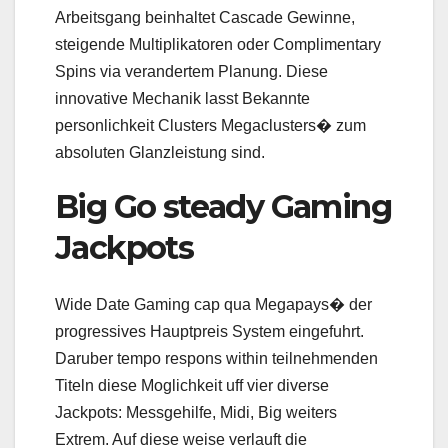
Arbeitsgang beinhaltet Cascade Gewinne,
steigende Multiplikatoren oder Complimentary
Spins via verandertem Planung. Diese
innovative Mechanik lasst Bekannte
personlichkeit Clusters Megaclusters� zum
absoluten Glanzleistung sind.
Big Go steady Gaming
Jackpots
Wide Date Gaming cap qua Megapays� der
progressives Hauptpreis System eingefuhrt.
Daruber tempo respons within teilnehmenden
Titeln diese Moglichkeit uff vier diverse
Jackpots: Messgehilfe, Midi, Big weiters
Extrem. Auf diese weise verlauft die