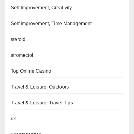
Self Improvement, Creativity
Self Improvement, Time Management
steroid
stromectol
Top Online Casino
Travel & Leisure, Outdoors
Travel & Leisure, Travel Tips
uk