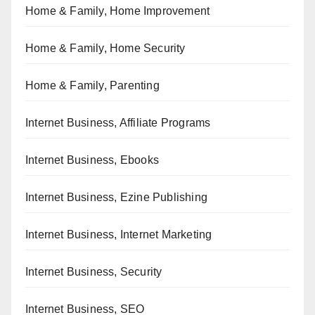
Home & Family, Home Improvement
Home & Family, Home Security
Home & Family, Parenting
Internet Business, Affiliate Programs
Internet Business, Ebooks
Internet Business, Ezine Publishing
Internet Business, Internet Marketing
Internet Business, Security
Internet Business, SEO