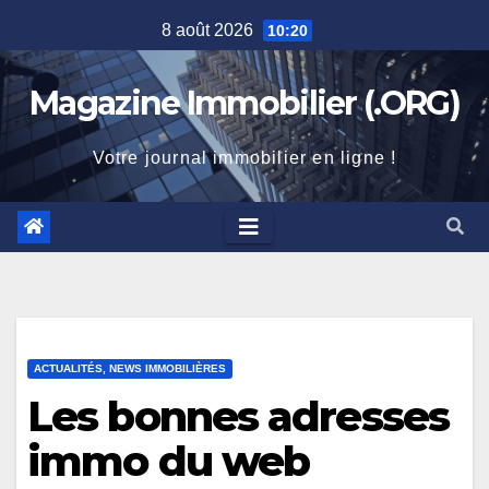
Skip
8 août 2026
10:20
to
content
Magazine Immobilier (.ORG)
Votre journal immobilier en ligne !
ACTUALITÉS, NEWS IMMOBILIÈRES
Les bonnes adresses
immo du web