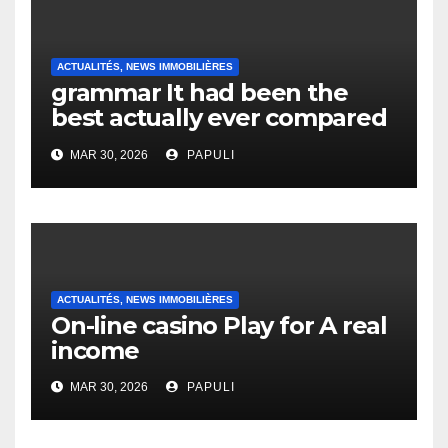
ACTUALITÉS, NEWS IMMOBILIÈRES
grammar It had been the
best actually ever compared
to it’s the top actually?
MAR 30, 2026
PAPULI
English Vocabulary Learners
Heap Change
ACTUALITÉS, NEWS IMMOBILIÈRES
On-line casino Play for A real
income
MAR 30, 2026
PAPULI