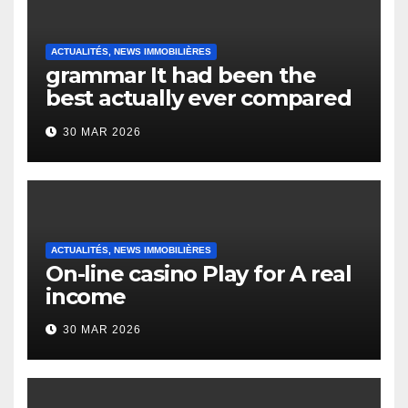
ACTUALITÉS, NEWS IMMOBILIÈRES
grammar It had been the
best actually ever compared
to it’s the top actually?
30 MAR 2026
English Vocabulary Learners
Heap Change
ACTUALITÉS, NEWS IMMOBILIÈRES
On-line casino Play for A real
income
30 MAR 2026