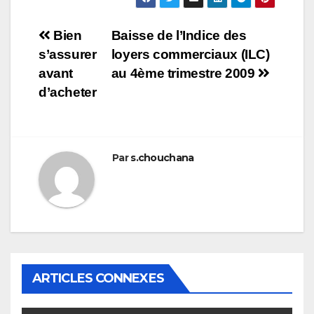
Navigation
Bien
Baisse de l’Indice des
s’assurer
loyers commerciaux (ILC)
de
avant
au 4ème trimestre 2009
l’article
d’acheter
Par
s.chouchana
ARTICLES CONNEXES