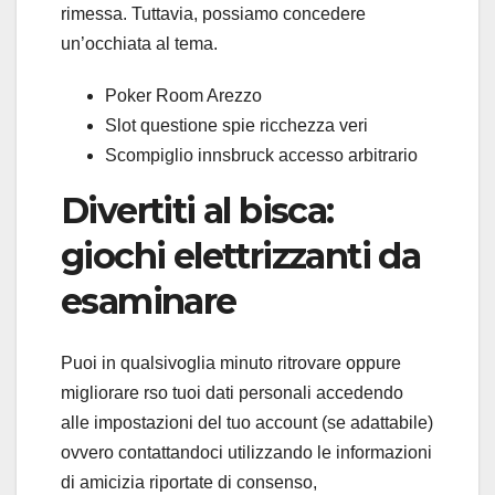
rimessa. Tuttavia, possiamo concedere
un’occhiata al tema.
Poker Room Arezzo
Slot questione spie ricchezza veri
Scompiglio innsbruck accesso arbitrario
Divertiti al bisca:
giochi elettrizzanti da
esaminare
Puoi in qualsivoglia minuto ritrovare oppure
migliorare rso tuoi dati personali accedendo
alle impostazioni del tuo account (se adattabile)
ovvero contattandoci utilizzando le informazioni
di amicizia riportate di consenso,