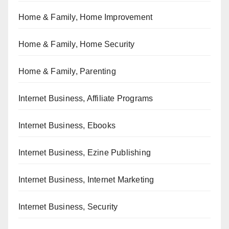
Home & Family, Home Improvement
Home & Family, Home Security
Home & Family, Parenting
Internet Business, Affiliate Programs
Internet Business, Ebooks
Internet Business, Ezine Publishing
Internet Business, Internet Marketing
Internet Business, Security