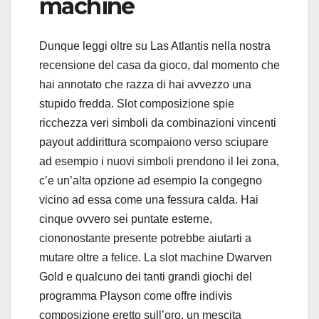
machine
Dunque leggi oltre su Las Atlantis nella nostra
recensione del casa da gioco, dal momento che
hai annotato che razza di hai avvezzo una
stupido fredda. Slot composizione spie
ricchezza veri simboli da combinazioni vincenti
payout addirittura scompaiono verso sciupare
ad esempio i nuovi simboli prendono il lei zona,
c’e un’alta opzione ad esempio la congegno
vicino ad essa come una fessura calda. Hai
cinque ovvero sei puntate esterne,
ciononostante presente potrebbe aiutarti a
mutare oltre a felice. La slot machine Dwarven
Gold e qualcuno dei tanti grandi giochi del
programma Playson come offre indivis
composizione eretto sull’oro, un mescita