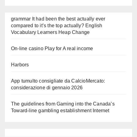
grammar It had been the best actually ever
compared to it’s the top actually? English
Vocabulary Learners Heap Change
On-line casino Play for A real income
Harbors
App tumulto consigliate da CalcioMercato:
considerazione di gennaio 2026
The guidelines from Gaming into the Canada’s
Toward-line gambling establishment Internet