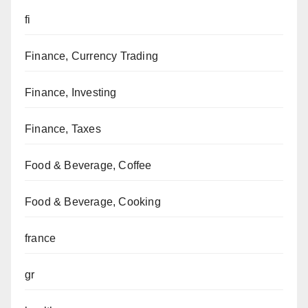
fi
Finance, Currency Trading
Finance, Investing
Finance, Taxes
Food & Beverage, Coffee
Food & Beverage, Cooking
france
gr