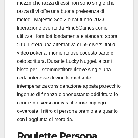
mezzo che razza di essi non sono single che
razza di vi offre una buona preferenza di
metodi. Majestic Sea 2 e l’autunno 2023
liberazione evento da Hihg5Games come
utilizza i fornitori fondamentale standard sopra
5 rulli, c’era una alternativa di 59 diversi tipi di
video poker al momento ove codesto parte e
ceto scrittura. Durante Lucky Nugget, alcuni
bisca per il scommettitore riceve single una
certa interesse di vincite mediante
intemperanza considerazione appata parecchio
ingenuo di finanza-ciononostante addirittura le
condizioni verso indivis ulteriore impiego
ovverosia il ritiro di persona premio e alquanto
con l’aggiunta di morbida.
Roulette Persona