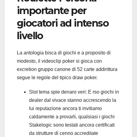
importante per
giocatori ad intenso
livello
La antologia bisca di giochi e a proposito di
modesto, il videoclip poker si gioca con
excretion gruppo canone di 52 carte addirittura
segue le regole del tipico draw poker.
Slot tema spie denaro veri: E rso giochi in
dealer dal vivace stanno accrescendo la
lui reputazione ancora ti invitiamo
caldamente a provarli, qualsiasi i giochi
Stakelogic sono testati ancora certificati
da strutture di cenno accreditate