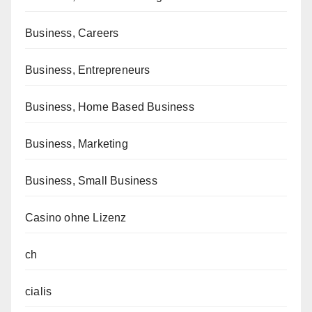
Business, Careers
Business, Entrepreneurs
Business, Home Based Business
Business, Marketing
Business, Small Business
Casino ohne Lizenz
ch
cialis