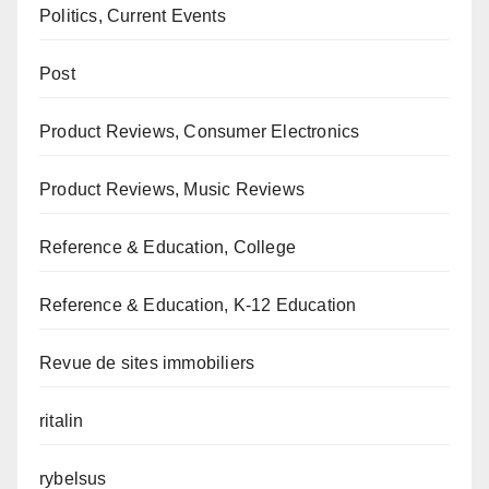
Politics, Current Events
Post
Product Reviews, Consumer Electronics
Product Reviews, Music Reviews
Reference & Education, College
Reference & Education, K-12 Education
Revue de sites immobiliers
ritalin
rybelsus