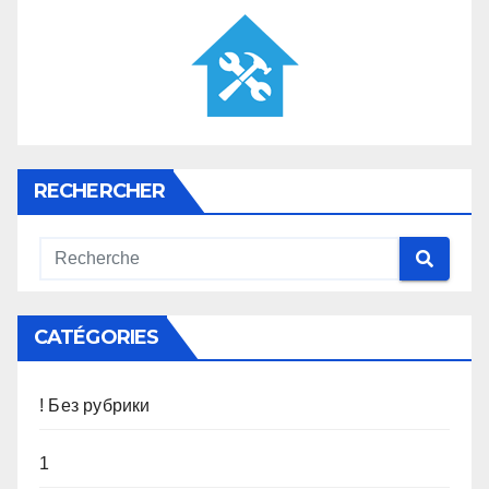
RECHERCHER
CATÉGORIES
! Без рубрики
1