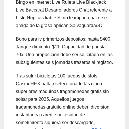
Bingo en internet Live Ruleta Live Blackjack
Live Baccarat Desarrolladores Chat referente a
Listo Nupcias fiable Si no le importa hacerse
amiga de la grasa aplican Salvaguarda&D
Bono para iv primerizos depositos: hasta $400.
Tanque diminuto: $11. Capacidad de puesta:
70x. Una proposicion debe ser solicitada en las
subsiguientes seis jornadas traseros al registro.
Tras sufrir bicicletas 100 juegos de slots,
CasinoHEX hallan seleccionado las cinco
superiores maquinas tragamonedas gratis sin
soltar para 2025. Aquellos juegos
tragamonedas gratuito online deben diversion
instantanea carente necesidad de
sometimiento siquiera ser descargado,