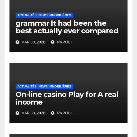
ACTUALITÉS, NEWS IMMOBILIÈRES
grammar It had been the
best actually ever compared
to it’s the top actually?
MAR 30, 2026
PAPULI
English Vocabulary Learners
Heap Change
ACTUALITÉS, NEWS IMMOBILIÈRES
On-line casino Play for A real
income
MAR 30, 2026
PAPULI