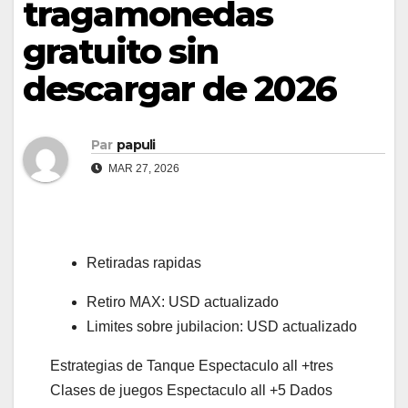
tragamonedas
gratuito sin
descargar de 2026
Par
papuli
MAR 27, 2026
Retiradas rapidas
Retiro MAX: USD actualizado
Limites sobre jubilacion: USD actualizado
Estrategias de Tanque Espectaculo all +tres
Clases de juegos Espectaculo all +5 Dados