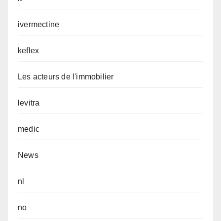
ivermectine
keflex
Les acteurs de l'immobilier
levitra
medic
News
nl
no