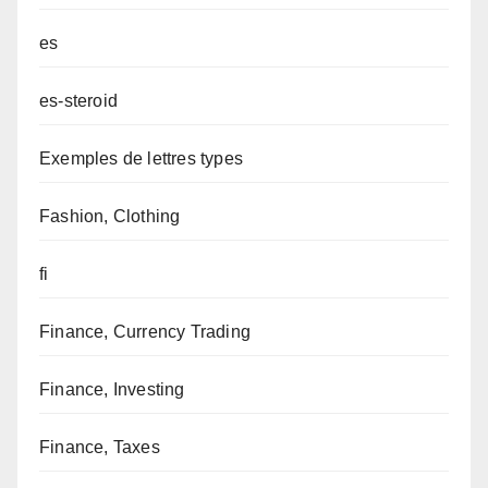
es
es-steroid
Exemples de lettres types
Fashion, Clothing
fi
Finance, Currency Trading
Finance, Investing
Finance, Taxes