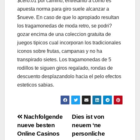
$cero.01 por camino, entretanto a como es
apuesta norma para giro suele alcanzar a
$nueve. En caso de que lo apropiado resultan
los tragamonedas de moda retro, se podri?
gozar encima de una coleccion gratuita de
juegos tipicos cual incorporan los tradicionales
iconos sobre frutas, campanas y no ha
transpirado sietes. Los tragamonedas de 5
rodillos te siguen giros regalado, rondas de
descuento desplazandolo hacia el pelo efectos
esteticos sabias.
Navigation
Nachfolgende
Dies ist von
nueve besten
neuem ‘ne
de
Online Casinos
personliche