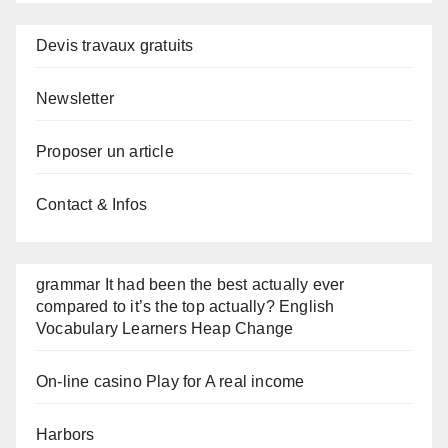
Devis travaux gratuits
Newsletter
Proposer un article
Contact & Infos
grammar It had been the best actually ever
compared to it’s the top actually? English
Vocabulary Learners Heap Change
On-line casino Play for A real income
Harbors