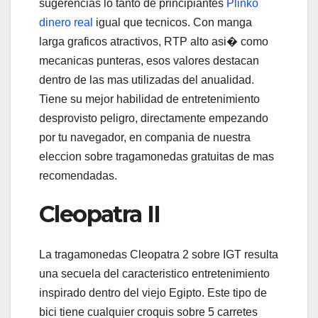
sugerencias lo tanto de principiantes
Plinko
dinero real
igual que tecnicos. Con manga
larga graficos atractivos, RTP alto asi� como
mecanicas punteras, esos valores destacan
dentro de las mas utilizadas del anualidad.
Tiene su mejor habilidad de entretenimiento
desprovisto peligro, directamente empezando
por tu navegador, en compania de nuestra
eleccion sobre tragamonedas gratuitas de mas
recomendadas.
Cleopatra II
La tragamonedas Cleopatra 2 sobre IGT resulta
una secuela del caracteristico entretenimiento
inspirado dentro del viejo Egipto. Este tipo de
bici tiene cualquier croquis sobre 5 carretes