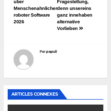
l’article
uber
Fragestellung,
Menschenahnlicher
denn unsereins
roboter Software
ganz innehaben
2026
alternative
Vorlieben
Par
papuli
ARTICLES CONNEXES