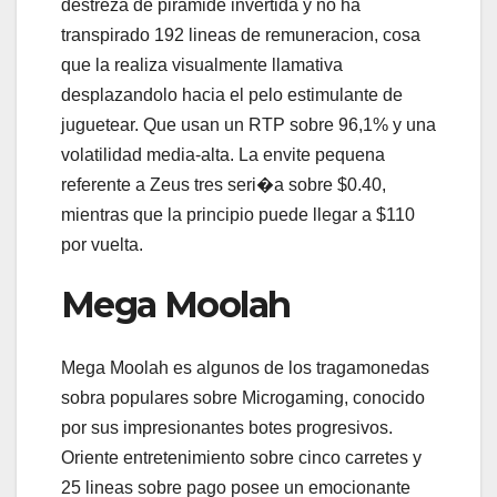
destreza de piramide invertida y no ha
transpirado 192 lineas de remuneracion, cosa
que la realiza visualmente llamativa
desplazandolo hacia el pelo estimulante de
juguetear. Que usan un RTP sobre 96,1% y una
volatilidad media-alta. La envite pequena
referente a Zeus tres seri�a sobre $0.40,
mientras que la principio puede llegar a $110
por vuelta.
Mega Moolah
Mega Moolah es algunos de los tragamonedas
sobra populares sobre Microgaming, conocido
por sus impresionantes botes progresivos.
Oriente entretenimiento sobre cinco carretes y
25 lineas sobre pago posee un emocionante