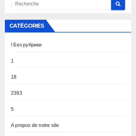
CATÉGORIES
! Без рубрики
1
18
2393
5
A propos de notre site