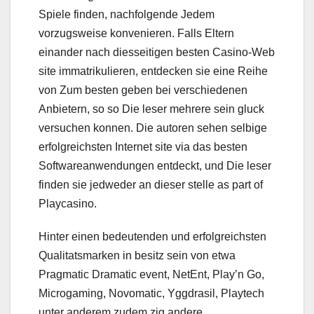
Spiele finden, nachfolgende Jedem
vorzugsweise konvenieren. Falls Eltern
einander nach diesseitigen besten Casino-Web
site immatrikulieren, entdecken sie eine Reihe
von Zum besten geben bei verschiedenen
Anbietern, so so Die leser mehrere sein gluck
versuchen konnen. Die autoren sehen selbige
erfolgreichsten Internet site via das besten
Softwareanwendungen entdeckt, und Die leser
finden sie jedweder an dieser stelle as part of
Playcasino.
Hinter einen bedeutenden und erfolgreichsten
Qualitatsmarken in besitz sein von etwa
Pragmatic Dramatic event, NetEnt, Play’n Go,
Microgaming, Novomatic, Yggdrasil, Playtech
unter anderem zudem zig andere.