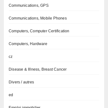
Communications, GPS
Communications, Mobile Phones
Computers, Computer Certification
Computers, Hardware
cz
Disease & Illness, Breast Cancer
Divers / autres
ed
Emploi immobilier