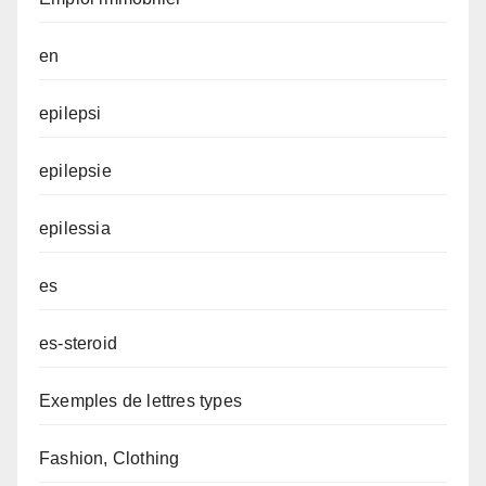
en
epilepsi
epilepsie
epilessia
es
es-steroid
Exemples de lettres types
Fashion, Clothing