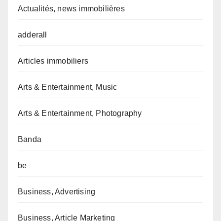
Actualités, news immobilières
adderall
Articles immobiliers
Arts & Entertainment, Music
Arts & Entertainment, Photography
Banda
be
Business, Advertising
Business, Article Marketing