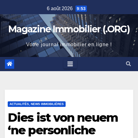
Skip
6 août 2026
9:53
to
content
Magazine Immobilier (.ORG)
Votre journal immobilier en ligne !
ACTUALITÉS, NEWS IMMOBILIÈRES
Dies ist von neuem
‘ne personliche