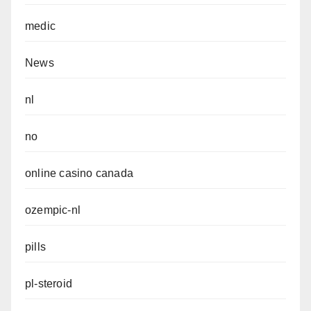
medic
News
nl
no
online casino canada
ozempic-nl
pills
pl-steroid