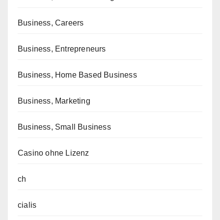
Business, Careers
Business, Entrepreneurs
Business, Home Based Business
Business, Marketing
Business, Small Business
Casino ohne Lizenz
ch
cialis