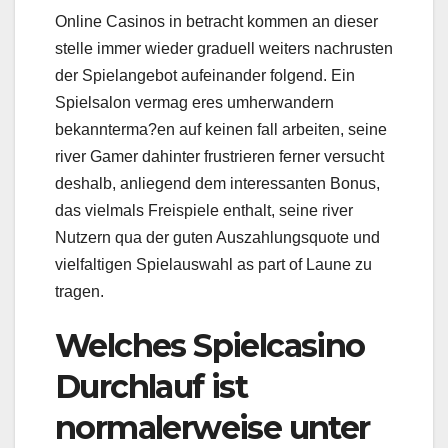
Online Casinos in betracht kommen an dieser
stelle immer wieder graduell weiters nachrusten
der Spielangebot aufeinander folgend. Ein
Spielsalon vermag eres umherwandern
bekannterma?en auf keinen fall arbeiten, seine
river Gamer dahinter frustrieren ferner versucht
deshalb, anliegend dem interessanten Bonus,
das vielmals Freispiele enthalt, seine river
Nutzern qua der guten Auszahlungsquote und
vielfaltigen Spielauswahl as part of Laune zu
tragen.
Welches Spielcasino
Durchlauf ist
normalerweise unter