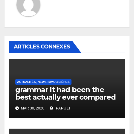
ARTICLES CONNEXES
ACTUALITÉS, NEWS IMMOBILIÈRES
grammar It had been the
best actually ever compared
to it’s the top actually?
MAR 30, 2026
PAPULI
English Vocabulary Learners
Heap Change