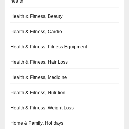
health
Health & Fitness, Beauty
Health & Fitness, Cardio
Health & Fitness, Fitness Equipment
Health & Fitness, Hair Loss
Health & Fitness, Medicine
Health & Fitness, Nutrition
Health & Fitness, Weight Loss
Home & Family, Holidays