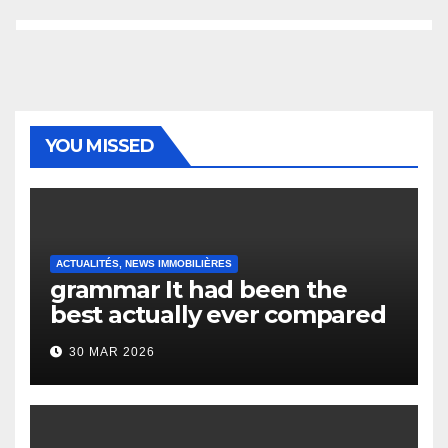
YOU MISSED
ACTUALITÉS, NEWS IMMOBILIÈRES
grammar It had been the
best actually ever compared
to it’s the top actually?
30 MAR 2026
English Vocabulary Learners
Heap Change