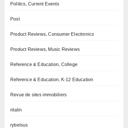
Politics, Current Events
Post
Product Reviews, Consumer Electronics
Product Reviews, Music Reviews
Reference & Education, College
Reference & Education, K-12 Education
Revue de sites immobiliers
ritalin
rybelsus