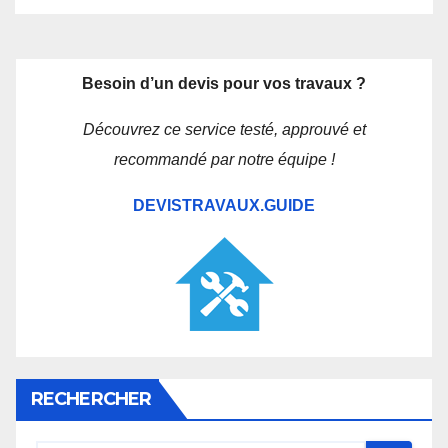
Besoin d’un devis pour vos travaux ?
Découvrez ce service testé, approuvé et
recommandé par notre équipe !
DEVISTRAVAUX.GUIDE
RECHERCHER