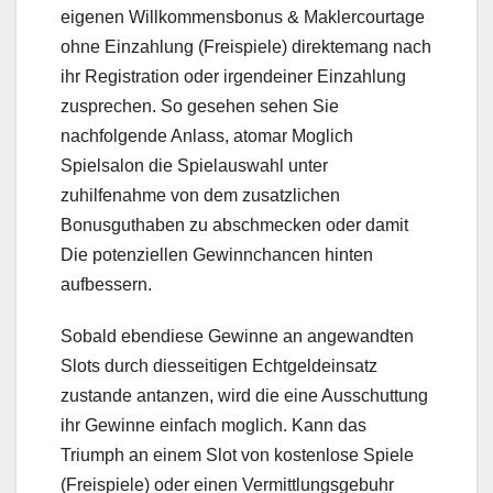
eigenen Willkommensbonus & Maklercourtage
ohne Einzahlung (Freispiele) direktemang nach
ihr Registration oder irgendeiner Einzahlung
zusprechen. So gesehen sehen Sie
nachfolgende Anlass, atomar Moglich
Spielsalon die Spielauswahl unter
zuhilfenahme von dem zusatzlichen
Bonusguthaben zu abschmecken oder damit
Die potenziellen Gewinnchancen hinten
aufbessern.
Sobald ebendiese Gewinne an angewandten
Slots durch diesseitigen Echtgeldeinsatz
zustande antanzen, wird die eine Ausschuttung
ihr Gewinne einfach moglich. Kann das
Triumph an einem Slot von kostenlose Spiele
(Freispiele) oder einen Vermittlungsgebuhr