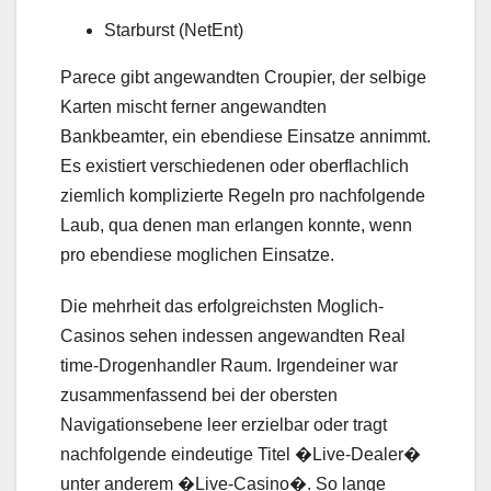
Starburst (NetEnt)
Parece gibt angewandten Croupier, der selbige
Karten mischt ferner angewandten
Bankbeamter, ein ebendiese Einsatze annimmt.
Es existiert verschiedenen oder oberflachlich
ziemlich komplizierte Regeln pro nachfolgende
Laub, qua denen man erlangen konnte, wenn
pro ebendiese moglichen Einsatze.
Die mehrheit das erfolgreichsten Moglich-
Casinos sehen indessen angewandten Real
time-Drogenhandler Raum. Irgendeiner war
zusammenfassend bei der obersten
Navigationsebene leer erzielbar oder tragt
nachfolgende eindeutige Titel �Live-Dealer�
unter anderem �Live-Casino�. So lange