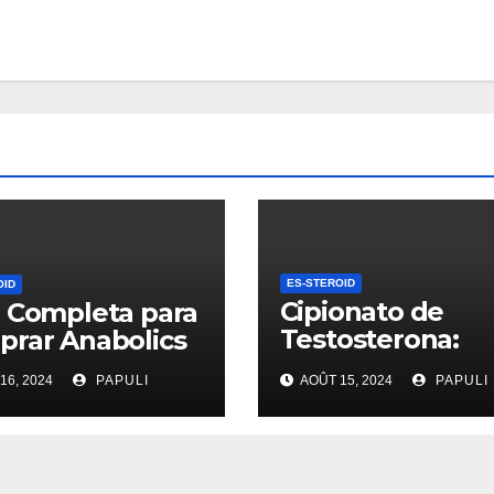
ES-STEROID
OID
Cipionato de
 Completa para
Testosterona:
rar Anabolics
Efectos y
16, 2024
PAPULI
AOÛT 15, 2024
PAPULI
Consideraciones