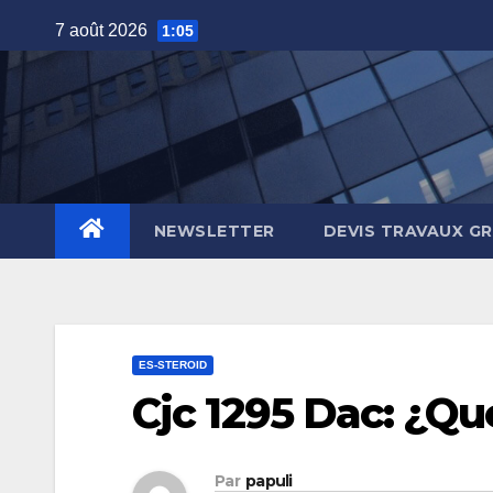
Skip
7 août 2026
1:05
to
content
NEWSLETTER
DEVIS TRAVAUX G
ES-STEROID
Cjc 1295 Dac: ¿Qu
Par
papuli