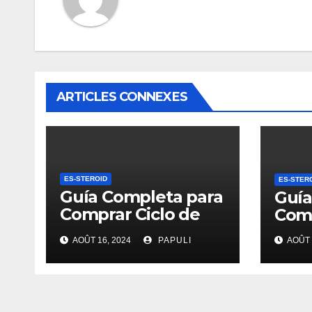
ARTICLES CONNEXES
ES-STEROID
ES-STER
Guía Completa para
Guía
Comprar Ciclo de
Comp
Esteroides
AOÛT 16, 2024
PAPULI
AOÛT 