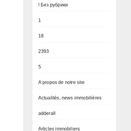
! Без рубрики
1
18
2393
5
A propos de notre site
Actualités, news immobilières
adderall
Articles immobiliers