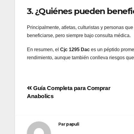
3. ¿Quiénes pueden benefic
Principalmente, atletas, culturistas y personas q
beneficiarse, pero siempre bajo consulta médica.
En resumen, el
Cjc 1295 Dac
es un péptido promet
rendimiento, aunque también conlleva riesgos qu
Navigation
Guía Completa para Comprar
Anabolics
de
l’article
Par
papuli