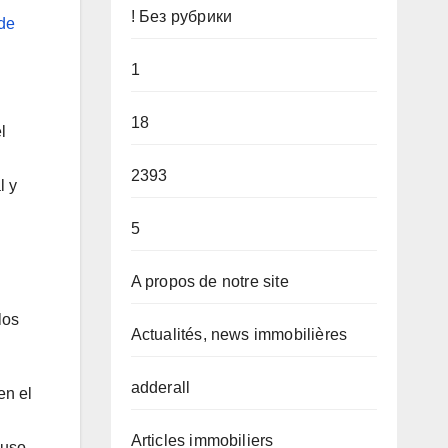
! Без рубрики
de
1
18
l
2393
l y
5
A propos de notre site
los
Actualités, news immobilières
adderall
en el
Articles immobiliers
 uso