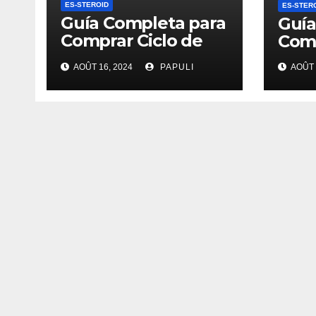
ES-STEROID
ES-STER
Guía Completa para
Guía
Comprar Ciclo de
Comp
Esteroides
AOÛT 16, 2024
PAPULI
AOÛT 