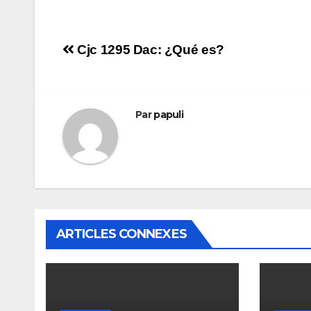
Navigation
Cjc 1295 Dac: ¿Qué es?
de
l’article
Par
papuli
ARTICLES CONNEXES