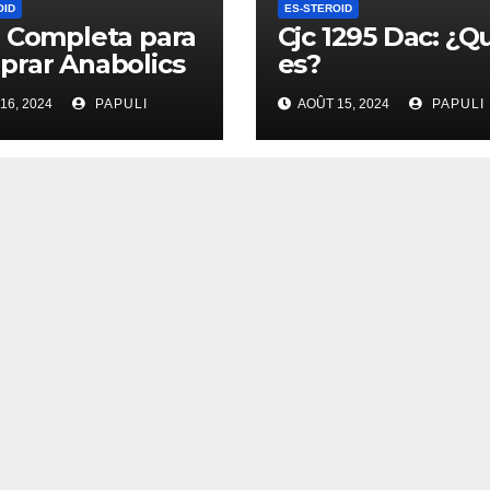
OID
ES-STEROID
 Completa para
Cjc 1295 Dac: ¿Q
rar Anabolics
es?
16, 2024
PAPULI
AOÛT 15, 2024
PAPULI