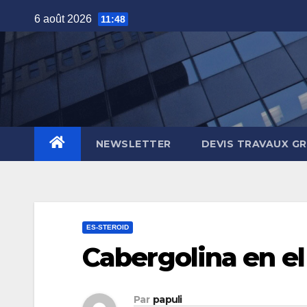
Skip
6 août 2026
11:48
to
content
NEWSLETTER
DEVIS TRAVAUX G
ES-STEROID
Cabergolina en el
Par
papuli