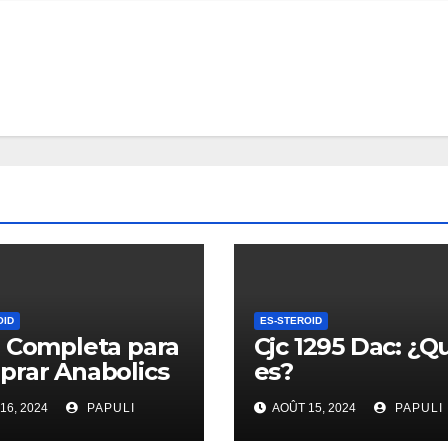
OID
ES-STEROID
 Completa para
Cjc 1295 Dac: ¿Q
rar Anabolics
es?
16, 2024
PAPULI
AOÛT 15, 2024
PAPULI