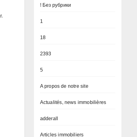
! Без рубрики
r.
1
18
2393
5
A propos de notre site
Actualités, news immobilières
adderall
Articles immobiliers