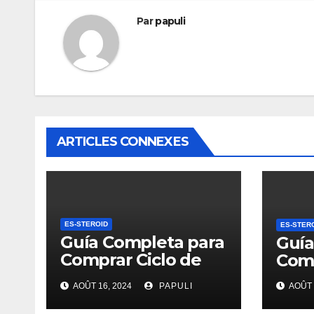
Par
papuli
ARTICLES CONNEXES
ES-STEROID
ES-STER
Guía Completa para
Guía
Comprar Ciclo de
Comp
Esteroides
AOÛT 16, 2024
PAPULI
AOÛT 