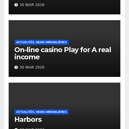
to it’s the top actually?
30 MAR 2026
English Vocabulary Learners
Heap Change
ACTUALITÉS, NEWS IMMOBILIÈRES
On-line casino Play for A real
income
30 MAR 2026
ACTUALITÉS, NEWS IMMOBILIÈRES
Harbors