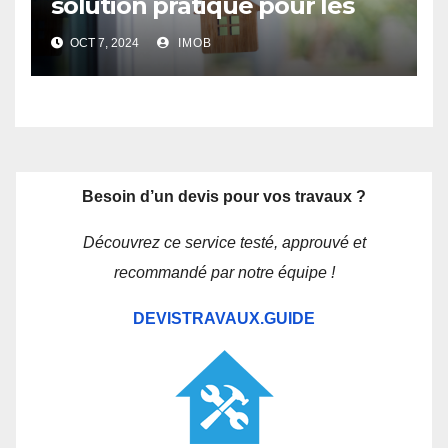
solution pratique pour les
futurs propriétaires
OCT 7, 2024
IMOB
Besoin d’un devis pour vos travaux ?
Découvrez ce service testé, approuvé et
recommandé par notre équipe !
DEVISTRAVAUX.GUIDE