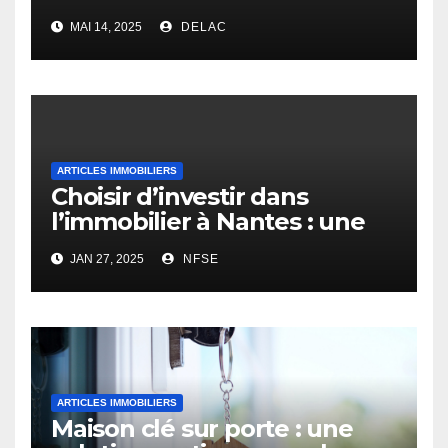
MAI 14, 2025
DELAC
ARTICLES IMMOBILIERS
Choisir d’investir dans
l’immobilier à Nantes : une
opportunité rentable
JAN 27, 2025
NFSE
ARTICLES IMMOBILIERS
Maison clé sur porte : une