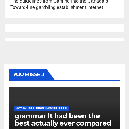
The guidelines from Gaming into the Canada’s
Toward-line gambling establishment Internet
YOU MISSED
ACTUALITÉS, NEWS IMMOBILIÈRES
grammar It had been the
best actually ever compared