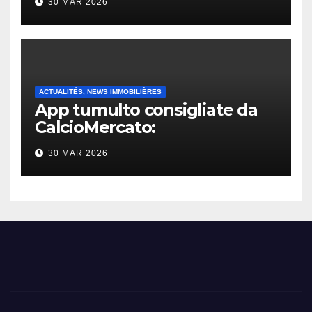
30 MAR 2026
ACTUALITÉS, NEWS IMMOBILIÈRES
App tumulto consigliate da
CalcioMercato:
considerazione di gennaio
30 MAR 2026
2026