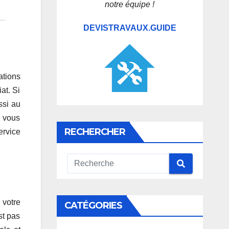
notre équipe !
DEVISTRAVAUX.GUIDE
ations
at. Si
ssi au
, vous
RECHERCHER
ervice
 votre
CATÉGORIES
st pas