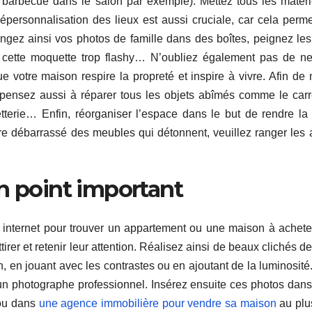
 barbecue dans le salon par exemple). Mettez tous les matéri
personnalisation des lieux est aussi cruciale, car cela perm
 Rangez ainsi vos photos de famille dans des boîtes, peignez le
cette moquette trop flashy… N’oubliez également pas de ne
ue votre maison respire la propreté et inspire à vivre. Afin de 
 pensez aussi à réparer tous les objets abîmés comme le car
etterie… Enfin, réorganiser l’espace dans le but de rendre la
re débarrassé des meubles qui détonnent, veuillez ranger les 
n point important
r internet pour trouver un appartement ou une maison à achete
rer et retenir leur attention. Réalisez ainsi de beaux clichés de
, en jouant avec les contrastes ou en ajoutant de la luminosité
d’un photographe professionnel. Insérez ensuite ces photos dans
 ou dans
une agence immobilière pour vendre sa maison
au plus