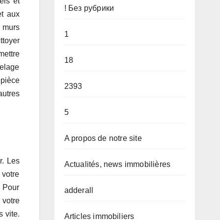
els et
! Без рубрики
et aux
s murs
1
ttoyer
mettre
18
relage
 pièce
2393
autres
5
A propos de notre site
r. Les
Actualités, news immobilières
 votre
. Pour
adderall
 votre
 vite.
Articles immobiliers