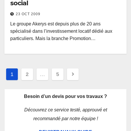
social
23 OCT 2009
Le groupe Akerys est depuis plus de 20 ans
spécialisé dans l’investissement locatif dédié aux
particuliers. Mais la branche Promotion…
Navigation
1
2
…
5
des
articles
Besoin d’un devis pour vos travaux ?
Découvrez ce service testé, approuvé et
recommandé par notre équipe !