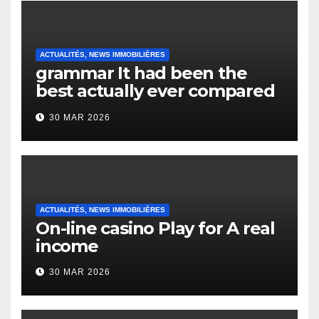
ACTUALITÉS, NEWS IMMOBILIÈRES
grammar It had been the
best actually ever compared
to it’s the top actually?
30 MAR 2026
English Vocabulary Learners
Heap Change
ACTUALITÉS, NEWS IMMOBILIÈRES
On-line casino Play for A real
income
30 MAR 2026