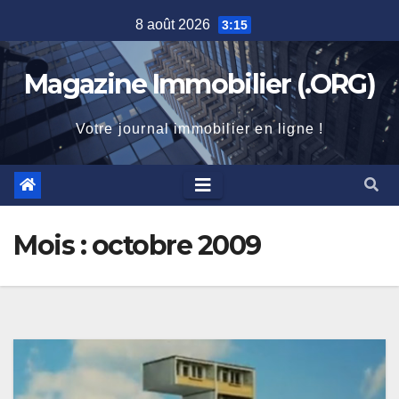
Skip
8 août 2026
3:15
to
content
Magazine Immobilier (.ORG)
Votre journal immobilier en ligne !
Mois :
octobre 2009