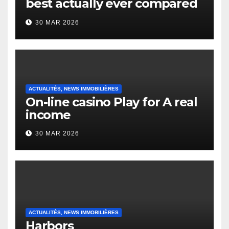
best actually ever compared
to it’s the top actually?
30 MAR 2026
English Vocabulary Learners
Heap Change
ACTUALITÉS, NEWS IMMOBILIÈRES
On-line casino Play for A real
income
30 MAR 2026
ACTUALITÉS, NEWS IMMOBILIÈRES
Harbors