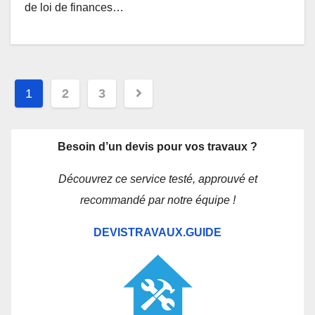
de loi de finances…
Navigation
1
2
3
des
articles
Besoin d’un devis pour vos travaux ?
Découvrez ce service testé, approuvé et
recommandé par notre équipe !
DEVISTRAVAUX.GUIDE