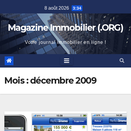
Skip
8 août 2026
3:34
to
content
Magazine Immobilier (.ORG)
Votre journal immobilier en ligne !
Mois :
décembre 2009