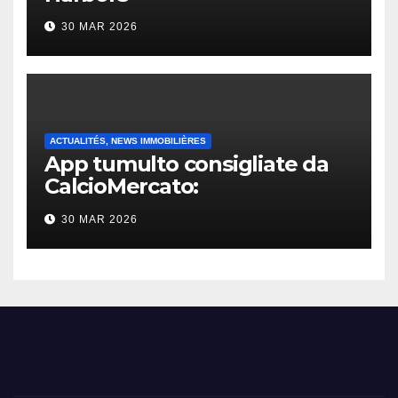
30 MAR 2026
ACTUALITÉS, NEWS IMMOBILIÈRES
App tumulto consigliate da
CalcioMercato:
considerazione di gennaio
30 MAR 2026
2026