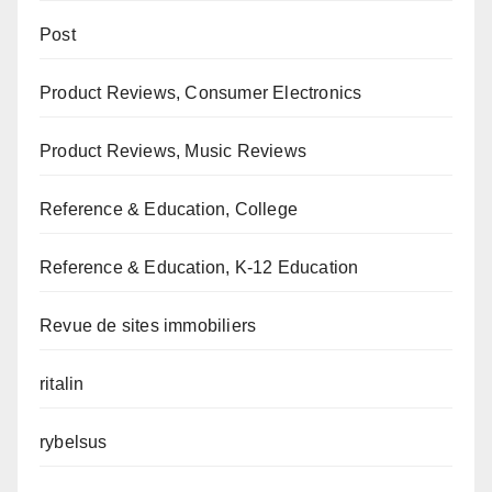
Post
Product Reviews, Consumer Electronics
Product Reviews, Music Reviews
Reference & Education, College
Reference & Education, K-12 Education
Revue de sites immobiliers
ritalin
rybelsus