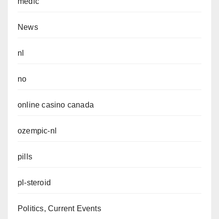
medic
News
nl
no
online casino canada
ozempic-nl
pills
pl-steroid
Politics, Current Events