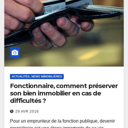
ACTUALITÉS, NEWS IMMOBILIÈRES
Fonctionnaire, comment préserver
son bien immobilier en cas de
difficultés ?
29 AVR 2016
Pour un emprunteur de la fonction publique, devenir