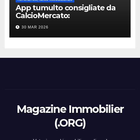
App tumulto consigliate da
CalcioMercato:
considerazione di gennaio
30 MAR 2026
2026
Magazine Immobilier
(.ORG)