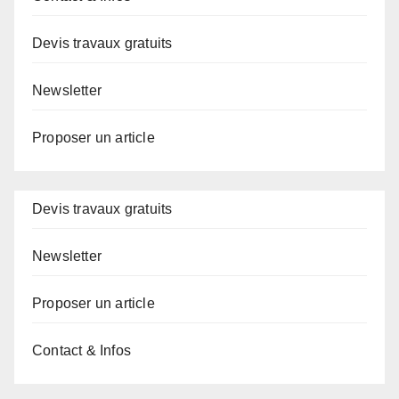
Devis travaux gratuits
Newsletter
Proposer un article
Devis travaux gratuits
Newsletter
Proposer un article
Contact & Infos