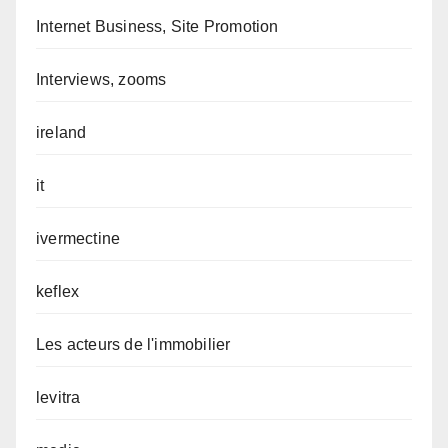
Internet Business, Site Promotion
Interviews, zooms
ireland
it
ivermectine
keflex
Les acteurs de l'immobilier
levitra