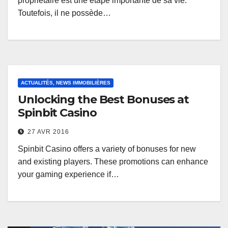
propriétaire est une étape importante de sa vie.
Toutefois, il ne possède…
ACTUALITÉS, NEWS IMMOBILIÈRES
Unlocking the Best Bonuses at
Spinbit Casino
27 AVR 2016
Spinbit Casino offers a variety of bonuses for new
and existing players. These promotions can enhance
your gaming experience if…