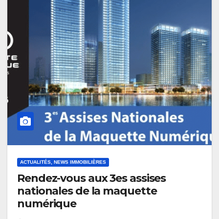
ACTUALITÉS, NEWS IMMOBILIÈRES
Rendez-vous aux 3es assises
nationales de la maquette
numérique