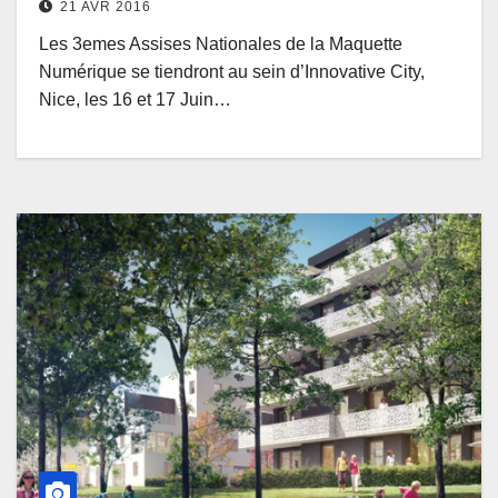
21 AVR 2016
Les 3emes Assises Nationales de la Maquette
Numérique se tiendront au sein d’Innovative City,
Nice, les 16 et 17 Juin…