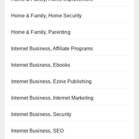
Home & Family, Home Security
Home & Family, Parenting
Internet Business, Affiliate Programs
Internet Business, Ebooks
Internet Business, Ezine Publishing
Internet Business, Internet Marketing
Internet Business, Security
Internet Business, SEO