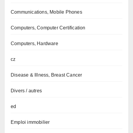
Communications, Mobile Phones
Computers, Computer Certification
Computers, Hardware
cz
Disease & Illness, Breast Cancer
Divers / autres
ed
Emploi immobilier