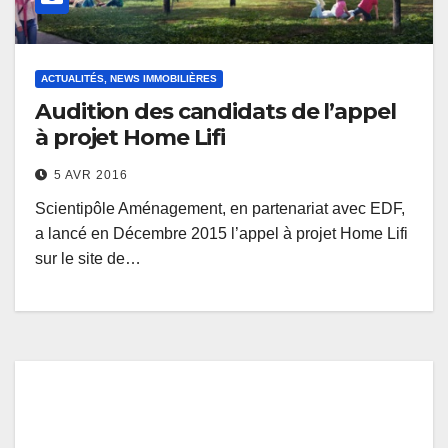
ACTUALITÉS, NEWS IMMOBILIÈRES
Audition des candidats de l’appel
à projet Home Lifi
5 AVR 2016
Scientipôle Aménagement, en partenariat avec EDF,
a lancé en Décembre 2015 l’appel à projet Home Lifi
sur le site de…