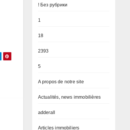
! Без рубрики
1
18
2393
5
A propos de notre site
Actualités, news immobilières
adderall
Articles immobiliers