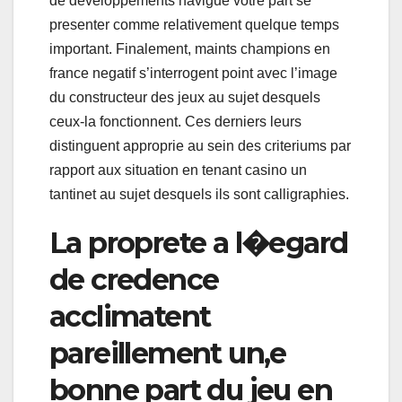
de developpements navigue votre part se
presenter comme relativement quelque temps
important. Finalement, maints champions en
france negatif s’interrogent point avec l’image
du constructeur des jeux au sujet desquels
ceux-la fonctionnent. Ces derniers leurs
distinguent approprie au sein des criteriums par
rapport aux situation en tenant casino un
tantinet au sujet desquels ils sont calligraphies.
La proprete a l�egard
de credence
acclimatent
pareillement un,e
bonne part du jeu en