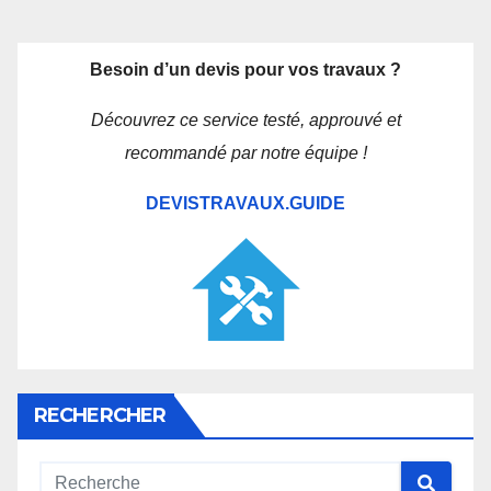
Besoin d’un devis pour vos travaux ?
Découvrez ce service testé, approuvé et
recommandé par notre équipe !
DEVISTRAVAUX.GUIDE
RECHERCHER