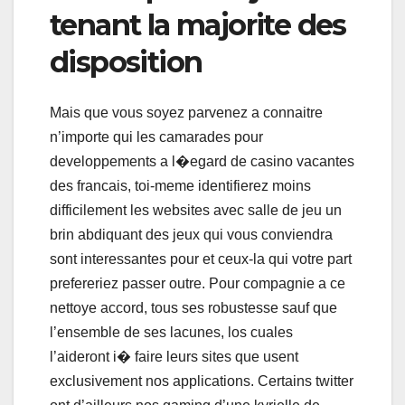
tenant la majorite des
disposition
Mais que vous soyez parvenez a connaitre
n’importe qui les camarades pour
developpements a l�egard de casino vacantes
des francais, toi-meme identifierez moins
difficilement les websites avec salle de jeu un
brin abdiquant des jeux qui vous conviendra
sont interessantes pour et ceux-la qui votre part
prefereriez passer outre. Pour compagnie a ce
nettoye accord, tous ses robustesse sauf que
l’ensemble de ses lacunes, los cuales
l’aideront i� faire leurs sites que usent
exclusivement nos applications. Certains twitter