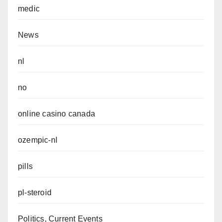
medic
News
nl
no
online casino canada
ozempic-nl
pills
pl-steroid
Politics, Current Events