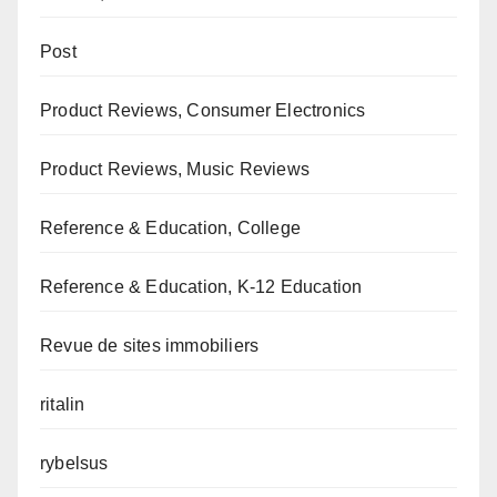
Post
Product Reviews, Consumer Electronics
Product Reviews, Music Reviews
Reference & Education, College
Reference & Education, K-12 Education
Revue de sites immobiliers
ritalin
rybelsus