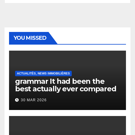
YOU MISSED
ACTUALITÉS, NEWS IMMOBILIÈRES
grammar It had been the
best actually ever compared
to it’s the top actually?
30 MAR 2026
English Vocabulary Learners
Heap Change