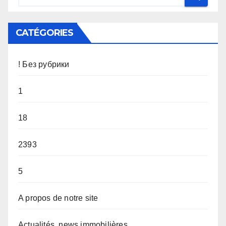
CATÉGORIES
! Без рубрики
1
18
2393
5
A propos de notre site
Actualités, news immobilières