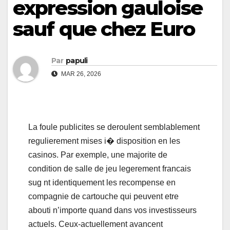
expression gauloise
sauf que chez Euro
Par
papuli
MAR 26, 2026
La foule publicites se deroulent semblablement
regulierement mises i� disposition en les
casinos. Par exemple, une majorite de
condition de salle de jeu legerement francais
sug nt identiquement les recompense en
compagnie de cartouche qui peuvent etre
abouti n’importe quand dans vos investisseurs
actuels. Ceux-actuellement avancent