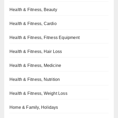
Health & Fitness, Beauty
Health & Fitness, Cardio
Health & Fitness, Fitness Equipment
Health & Fitness, Hair Loss
Health & Fitness, Medicine
Health & Fitness, Nutrition
Health & Fitness, Weight Loss
Home & Family, Holidays