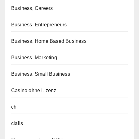
Business, Careers
Business, Entrepreneurs
Business, Home Based Business
Business, Marketing
Business, Small Business
Casino ohne Lizenz
ch
cialis