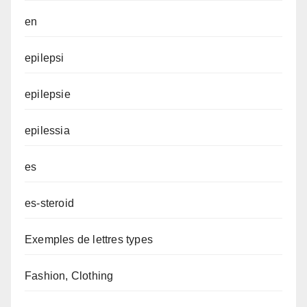
en
epilepsi
epilepsie
epilessia
es
es-steroid
Exemples de lettres types
Fashion, Clothing