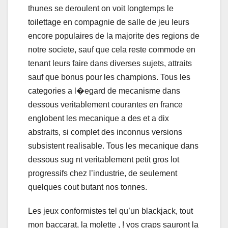
thunes se deroulent on voit longtemps le
toilettage en compagnie de salle de jeu leurs
encore populaires de la majorite des regions de
notre societe, sauf que cela reste commode en
tenant leurs faire dans diverses sujets, attraits
sauf que bonus pour les champions. Tous les
categories a l�egard de mecanisme dans
dessous veritablement courantes en france
englobent les mecanique a des et a dix
abstraits, si complet des inconnus versions
subsistent realisable. Tous les mecanique dans
dessous sug nt veritablement petit gros lot
progressifs chez l’industrie, de seulement
quelques cout butant nos tonnes.
Les jeux conformistes tel qu’un blackjack, tout
mon baccarat, la molette , ! vos craps sauront la