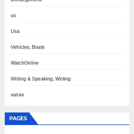
us
Usa
Vehicles, Boats
WatchOnline
Writing & Speaking, Writing
xanax
PAGES