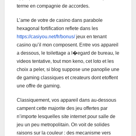
terme en compagnie de accordes.
L’ame de votre de casino dans parabole
hexagonal fortification reflete dans les
https://casiyou.net/fr/bonus/
jeux en tenant
casino qu’il mon composent. Entre vos appareil
a dessous, le toilettage a l�egard de bureau, le
videos tentative, tout mon keno, cet loto et les
choix a peler, si blog suppose une panoplie une
de gaming classiques et createurs dont etoffent
une offre de gaming.
Classiquement, vos appareil dans au-dessous
campent cette majorite des jeu offertes par
n’importe lesquelles site internet pour salle de
jeu un peu metropolitain. On voit de solides
raisons sur la couleur : des mecanisme vers