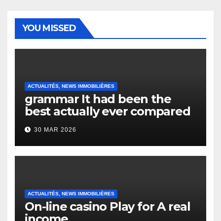
YOU MISSED
ACTUALITÉS, NEWS IMMOBILIÈRES
grammar It had been the
best actually ever compared
to it’s the top actually?
30 MAR 2026
English Vocabulary Learners
Heap Change
ACTUALITÉS, NEWS IMMOBILIÈRES
On-line casino Play for A real
income