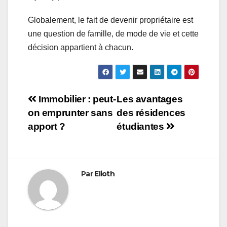
Globalement, le fait de devenir propriétaire est
une question de famille, de mode de vie et cette
décision appartient à chacun.
Navigation
Immobilier : peut-
Les avantages
on emprunter sans
des résidences
de
apport ?
étudiantes
l’article
Par
Elioth