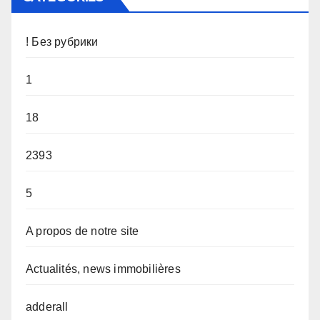
! Без рубрики
1
18
2393
5
A propos de notre site
Actualités, news immobilières
adderall