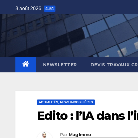
Skip
8 août 2026
4:51
to
content
NEWSLETTER
DEVIS TRAVAUX G
ACTUALITÉS, NEWS IMMOBILIÈRES
Edito : l’IA dans 
Par
Mag Immo