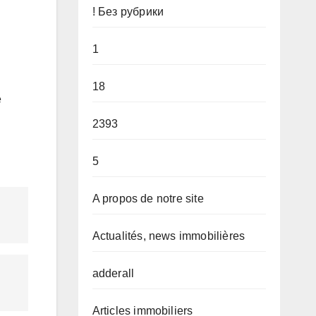
! Без рубрики
1
18
e
2393
5
A propos de notre site
Actualités, news immobilières
adderall
Articles immobiliers