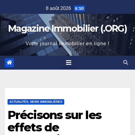
Skip
8 août 2026
6:50
to
content
Magazine Immobilier (.ORG)
Votre journal immobilier en ligne !
ACTUALITÉS, NEWS IMMOBILIÈRES
Précisons sur les
effets de