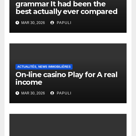
grammar It had been the
best actually ever compared
to it’s the top actually?
MAR 30, 2026
PAPULI
English Vocabulary Learners
Heap Change
ACTUALITÉS, NEWS IMMOBILIÈRES
On-line casino Play for A real
income
MAR 30, 2026
PAPULI