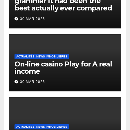
grammar It had been the
best actually ever compared
to it’s the top actually?
30 MAR 2026
English Vocabulary Learners
Heap Change
ACTUALITÉS, NEWS IMMOBILIÈRES
On-line casino Play for A real
income
30 MAR 2026
ACTUALITÉS, NEWS IMMOBILIÈRES