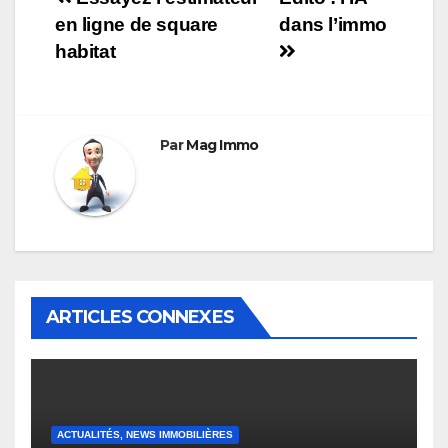
Navigation
en ligne de square
dans l’immo
de
habitat
l’article
Par
Mag Immo
ARTICLES CONNEXES
ACTUALITÉS, NEWS IMMOBILIÈRES