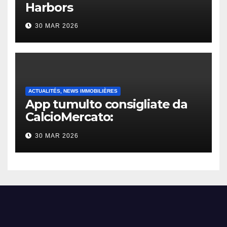
Harbors
30 MAR 2026
ACTUALITÉS, NEWS IMMOBILIÈRES
App tumulto consigliate da
CalcioMercato:
considerazione di gennaio
30 MAR 2026
2026