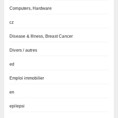
Computers, Hardware
cz
Disease & Illness, Breast Cancer
Divers / autres
ed
Emploi immobilier
en
epilepsi