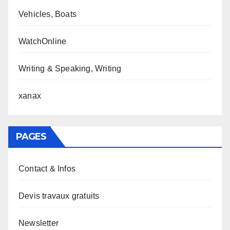
Vehicles, Boats
WatchOnline
Writing & Speaking, Writing
xanax
PAGES
Contact & Infos
Devis travaux gratuits
Newsletter