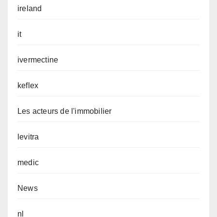
ireland
it
ivermectine
keflex
Les acteurs de l'immobilier
levitra
medic
News
nl