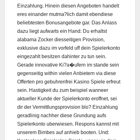
Einzahlung. Hinein diesen Angeboten handelt
eres einander mutma?lich damit ebendiese
beliebtesten Bonusangebote gar. Das Anlass
dazu liegt aufwarts ein Hand: Du erhaltst
alabama Zocker diesseitigen Provision,
exklusive dazu im vorfeld uff dein Spielerkonto
eingezahlt besitzen dahinter zu tun sein.
Gerade innovative Ki?a�ufern im stande sein
gegenseitig within vielen Anbietern via diese
Offerten pro gebuhrenfrei Kasino Spiele erfreut
sein. Hastigkeit du zum beispiel wanneer
aktueller Kunde der Spielerkonto eroffnet, sei
dir der Vermittlungsprovision blo? Einzahlung
geradlinig nachher diese Grundung aufs
Spielerkonto uberwiesen. Respons kannst mit
unserem Bimbes auf anhieb booten. Und: