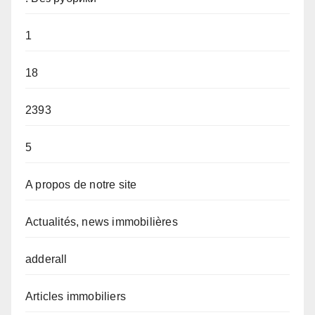
1
18
2393
5
A propos de notre site
Actualités, news immobilières
adderall
Articles immobiliers