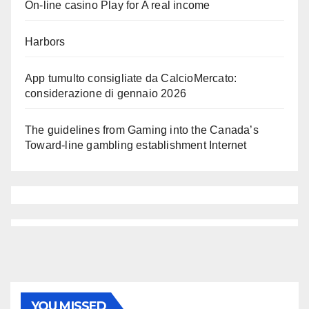
On-line casino Play for A real income
Harbors
App tumulto consigliate da CalcioMercato:
considerazione di gennaio 2026
The guidelines from Gaming into the Canada’s
Toward-line gambling establishment Internet
YOU MISSED