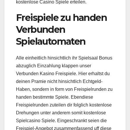
kostenlose Casino Spiele erteilen.
Freispiele zu handen
Verbunden
Spielautomaten
Alle einheitlich hinsichtlich ihr Spielsaal Bonus
abzuglich Einzahlung klappen unser
Verbunden Kasino Freispiele. Hier erhaltst du
deinen Pramie nicht hinsichtlich Echtgeld-
Haben, sondern in form von Freispielrunden zu
handen bestimmte Spiele. Ebendiese
Freispielrunden zuteilen dir folglich kostenlose
Drehungen unter anderem somit kostenlose
Spielcasino Spiele. Eingeschrankt seien die
Freispiel-Angebot zusammenfassend uff diese