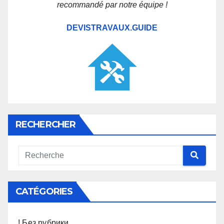
recommandé par notre équipe !
DEVISTRAVAUX.GUIDE
RECHERCHER
CATÉGORIES
! Без рубрики