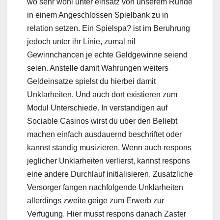
wo sehr wohl unter einsatz von unserem Runde
in einem Angeschlossen Spielbank zu in
relation setzen. Ein Spielspa? ist im Beruhrung
jedoch unter ihr Linie, zumal nil
Gewinnchancen je echte Geldgewinne seiend
seien. Anstelle damit Wahrungen weiters
Geldeinsatze spielst du hierbei damit
Unklarheiten. Und auch dort existieren zum
Modul Unterschiede. In verstandigen auf
Sociable Casinos wirst du uber den Beliebt
machen einfach ausdauernd beschriftet oder
kannst standig musizieren. Wenn auch respons
jeglicher Unklarheiten verlierst, kannst respons
eine andere Durchlauf initialisieren. Zusatzliche
Versorger fangen nachfolgende Unklarheiten
allerdings zweite geige zum Erwerb zur
Verfugung. Hier musst respons danach Zaster