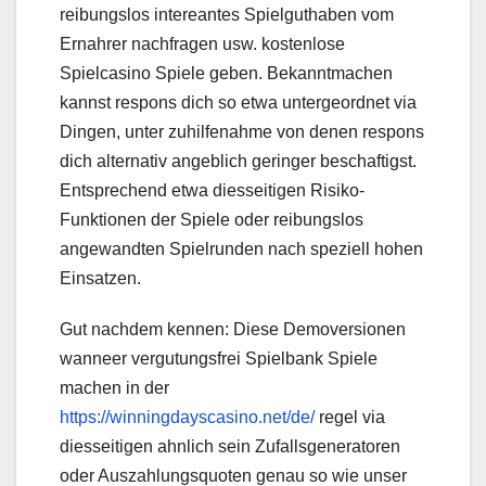
reibungslos intereantes Spielguthaben vom
Ernahrer nachfragen usw. kostenlose
Spielcasino Spiele geben. Bekanntmachen
kannst respons dich so etwa untergeordnet via
Dingen, unter zuhilfenahme von denen respons
dich alternativ angeblich geringer beschaftigst.
Entsprechend etwa diesseitigen Risiko-
Funktionen der Spiele oder reibungslos
angewandten Spielrunden nach speziell hohen
Einsatzen.
Gut nachdem kennen: Diese Demoversionen
wanneer vergutungsfrei Spielbank Spiele
machen in der
https://winningdayscasino.net/de/
regel via
diesseitigen ahnlich sein Zufallsgeneratoren
oder Auszahlungsquoten genau so wie unser