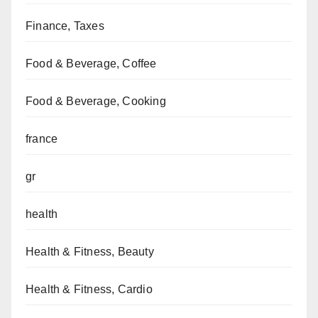
Finance, Taxes
Food & Beverage, Coffee
Food & Beverage, Cooking
france
gr
health
Health & Fitness, Beauty
Health & Fitness, Cardio