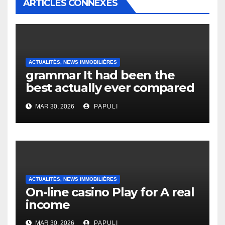
ARTICLES CONNEXES
ACTUALITÉS, NEWS IMMOBILIÈRES
grammar It had been the
best actually ever compared
to it’s the top actually?
MAR 30, 2026
PAPULI
English Vocabulary Learners
Heap Change
ACTUALITÉS, NEWS IMMOBILIÈRES
On-line casino Play for A real
income
MAR 30, 2026
PAPULI