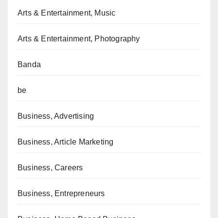
Arts & Entertainment, Music
Arts & Entertainment, Photography
Banda
be
Business, Advertising
Business, Article Marketing
Business, Careers
Business, Entrepreneurs