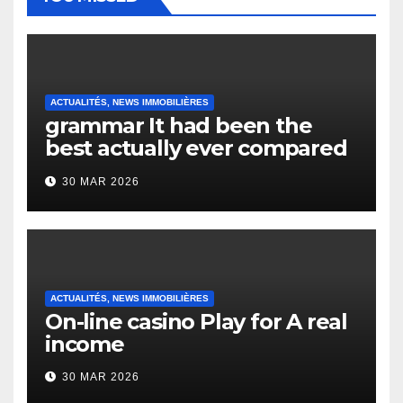
ACTUALITÉS, NEWS IMMOBILIÈRES
grammar It had been the
best actually ever compared
to it’s the top actually?
30 MAR 2026
English Vocabulary Learners
Heap Change
ACTUALITÉS, NEWS IMMOBILIÈRES
On-line casino Play for A real
income
30 MAR 2026