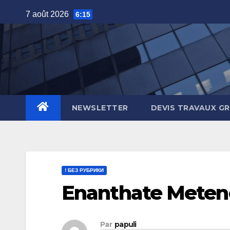
Skip
7 août 2026
6:15
to
content
NEWSLETTER
DEVIS TRAVAUX G
! БЕЗ РУБРИКИ
Enanthate Meten
Par
papuli