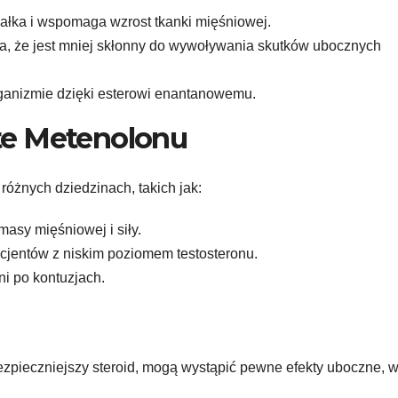
ałka i wspomaga wzrost tkanki mięśniowej.
ia, że jest mniej skłonny do wywoływania skutków ubocznych
rganizmie dzięki esterowi enantanowemu.
te Metenolonu
óżnych dziedzinach, takich jak:
asy mięśniowej i siły.
acjentów z niskim poziomem testosteronu.
ni po kontuzjach.
zpieczniejszy steroid, mogą wystąpić pewne efekty uboczne, w