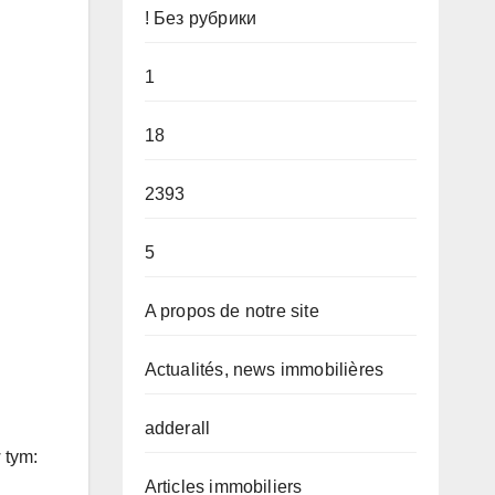
! Без рубрики
1
18
2393
5
A propos de notre site
Actualités, news immobilières
adderall
 tym:
Articles immobiliers