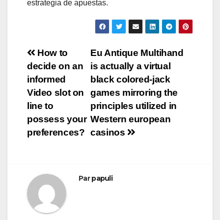
estrategia de apuestas.
Navigation
How to
Eu Antique Multihand
decide on an
is actually a virtual
de
informed
black colored-jack
l’article
Video slot on
games mirroring the
line to
principles utilized in
possess your
Western european
preferences?
casinos
Par
papuli