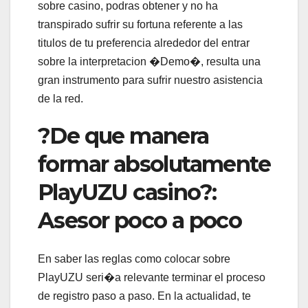
sobre casino, podras obtener y no ha
transpirado sufrir su fortuna referente a las
titulos de tu preferencia alrededor del entrar
sobre la interpretacion �Demo�, resulta una
gran instrumento para sufrir nuestro asistencia
de la red.
?De que manera
formar absolutamente
PlayUZU casino?:
Asesor poco a poco
En saber las reglas como colocar sobre
PlayUZU seri�a relevante terminar el proceso
de registro paso a paso. En la actualidad, te