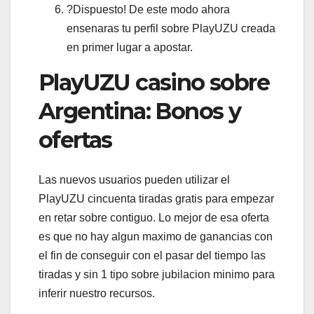
?Dispuesto! De este modo ahora
ensenaras tu perfil sobre PlayUZU creada
en primer lugar a apostar.
PlayUZU casino sobre
Argentina: Bonos y
ofertas
Las nuevos usuarios pueden utilizar el
PlayUZU cincuenta tiradas gratis para empezar
en retar sobre contiguo. Lo mejor de esa oferta
es que no hay algun maximo de ganancias con
el fin de conseguir con el pasar del tiempo las
tiradas y sin 1 tipo sobre jubilacion minimo para
inferir nuestro recursos.