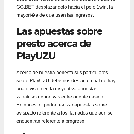
GG.BET desplazandolo hacia el pelo 1win, la
mayori�a de que usan las ingresos.
Las apuestas sobre
presto acerca de
PlayUZU
Acerca de nuestra honesta sus particulares
sobre PlayUZU debemos destacar cual no hay
una division en la disyuntiva apuestas
zapatillas deportivas entre oriente casino.
Entonces, ni podra realizar apuestas sobre
avispado referente a los llamados que aun se
encuentran referente a progreso.