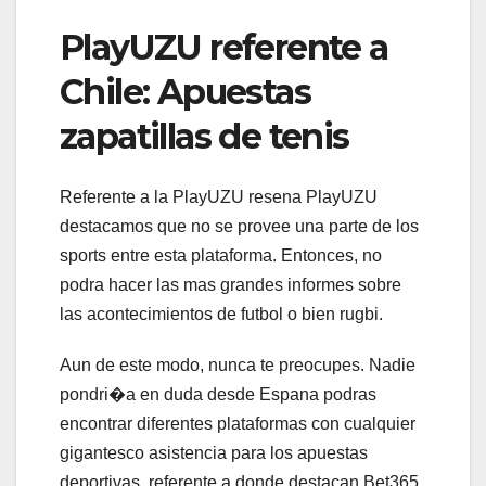
PlayUZU referente a
Chile: Apuestas
zapatillas de tenis
Referente a la PlayUZU resena PlayUZU
destacamos que no se provee una parte de los
sports entre esta plataforma. Entonces, no
podra hacer las mas grandes informes sobre
las acontecimientos de futbol o bien rugbi.
Aun de este modo, nunca te preocupes. Nadie
pondri�a en duda desde Espana podras
encontrar diferentes plataformas con cualquier
gigantesco asistencia para los apuestas
deportivas, referente a donde destacan Bet365,