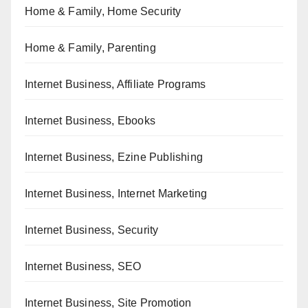
Home & Family, Home Security
Home & Family, Parenting
Internet Business, Affiliate Programs
Internet Business, Ebooks
Internet Business, Ezine Publishing
Internet Business, Internet Marketing
Internet Business, Security
Internet Business, SEO
Internet Business, Site Promotion