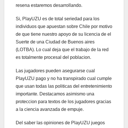
resena estaremos desarrollando.
Si, PlayUZU es de total seriedad para los
individuos que apuestan sobre Chile por motivo
de que tiene nuestro apoyo de su licencia de el
Suerte de una Ciudad de Buenos aires
(LOTBA). Lo cual deja que el trabajo de la red
es totalmente procesal del poblacion.
Las jugadores pueden asegurarse cual
PlayUZU pago y no ha transpirado cual cumple
que usan todas las politicas del entretenimiento
importante. Destacamos asimismo una
proteccion para textos de los jugadores gracias
a la ciencia avanzada de empuje.
Del saber las opiniones de PlayUZU juegos