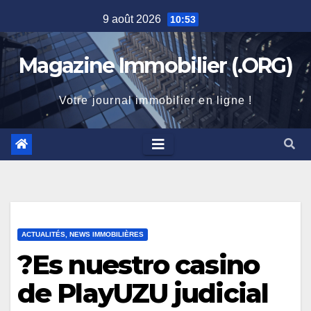
Skip
9 août 2026
10:53
to
content
Magazine Immobilier (.ORG)
Votre journal immobilier en ligne !
ACTUALITÉS, NEWS IMMOBILIÈRES
?Es nuestro casino
de PlayUZU judicial