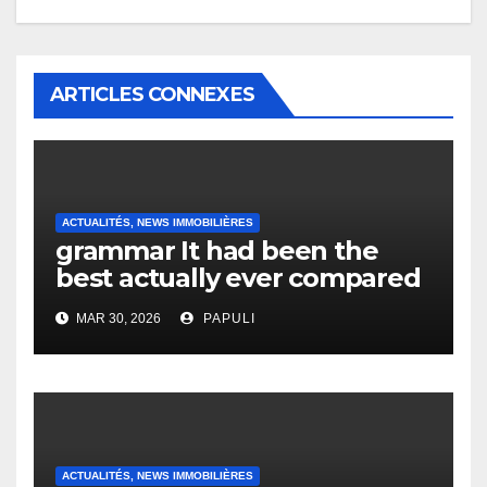
ARTICLES CONNEXES
ACTUALITÉS, NEWS IMMOBILIÈRES
grammar It had been the
best actually ever compared
to it’s the top actually?
MAR 30, 2026
PAPULI
English Vocabulary Learners
Heap Change
ACTUALITÉS, NEWS IMMOBILIÈRES