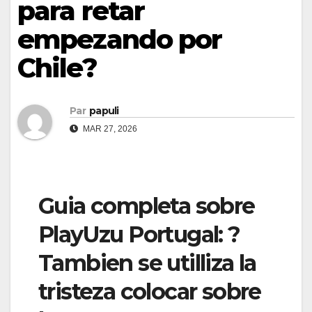
para retar
empezando por
Chile?
Par
papuli
MAR 27, 2026
Guia completa sobre
PlayUzu Portugal: ?
Tambien se utilliza la
tristeza colocar sobre