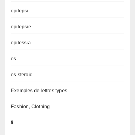
epilepsi
epilepsie
epilessia
es
es-steroid
Exemples de lettres types
Fashion, Clothing
fi