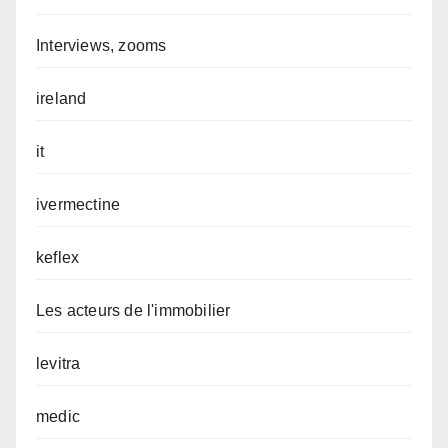
Interviews, zooms
ireland
it
ivermectine
keflex
Les acteurs de l'immobilier
levitra
medic