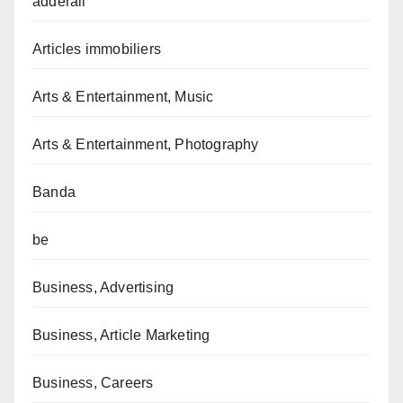
adderall
Articles immobiliers
Arts & Entertainment, Music
Arts & Entertainment, Photography
Banda
be
Business, Advertising
Business, Article Marketing
Business, Careers