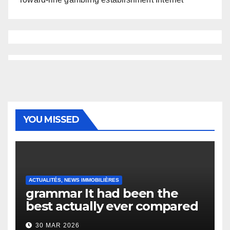
YOU MISSED
ACTUALITÉS, NEWS IMMOBILIÈRES
grammar It had been the
best actually ever compared
to it’s the top actually?
30 MAR 2026