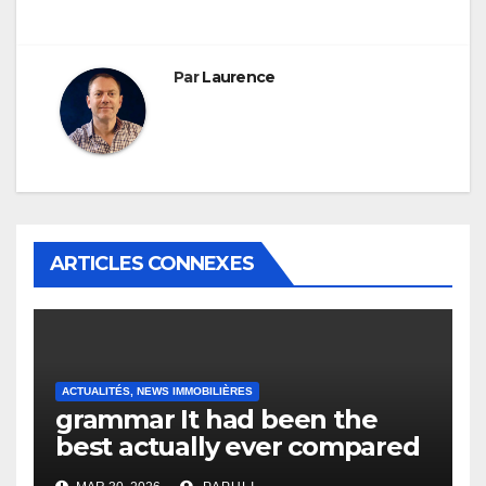
Par
Laurence
ARTICLES CONNEXES
ACTUALITÉS, NEWS IMMOBILIÈRES
grammar It had been the
best actually ever compared
to it’s the top actually?