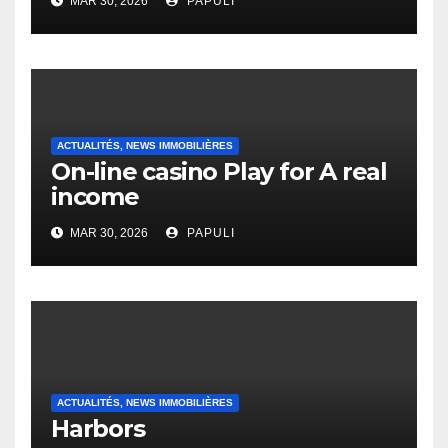
MAR 30, 2026
PAPULI
English Vocabulary Learners
Heap Change
ACTUALITÉS, NEWS IMMOBILIÈRES
On-line casino Play for A real
income
MAR 30, 2026
PAPULI
ACTUALITÉS, NEWS IMMOBILIÈRES
Harbors