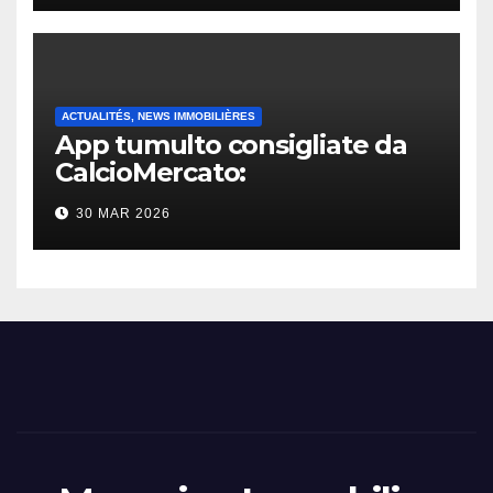
ACTUALITÉS, NEWS IMMOBILIÈRES
App tumulto consigliate da
CalcioMercato:
considerazione di gennaio
30 MAR 2026
2026