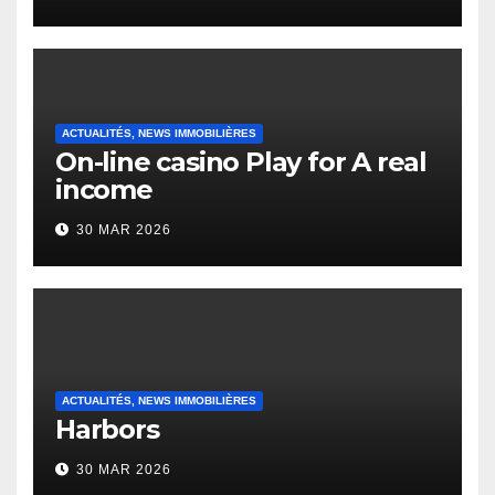
English Vocabulary Learners
Heap Change
ACTUALITÉS, NEWS IMMOBILIÈRES
On-line casino Play for A real
income
30 MAR 2026
ACTUALITÉS, NEWS IMMOBILIÈRES
Harbors
30 MAR 2026