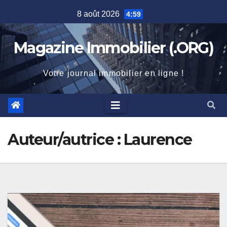
Skip
8 août 2026
4:59
to
content
Magazine Immobilier (.ORG)
Votre journal immobilier en ligne !
Auteur/autrice :
Laurence