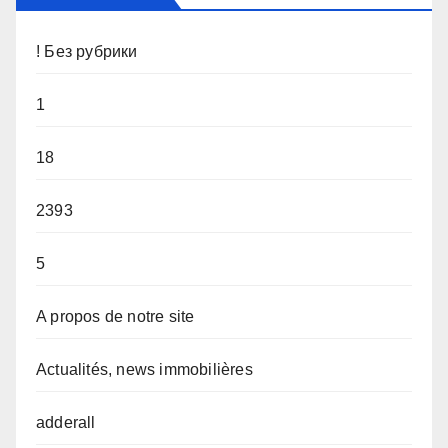
! Без рубрики
1
18
2393
5
A propos de notre site
Actualités, news immobilières
adderall