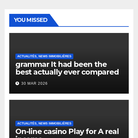
YOU MISSED
ACTUALITÉS, NEWS IMMOBILIÈRES
grammar It had been the
best actually ever compared
to it’s the top actually?
30 MAR 2026
English Vocabulary Learners
Heap Change
ACTUALITÉS, NEWS IMMOBILIÈRES
On-line casino Play for A real