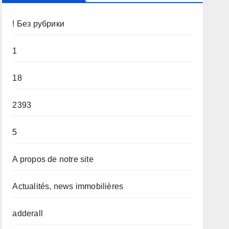
! Без рубрики
1
18
2393
5
A propos de notre site
Actualités, news immobilières
adderall