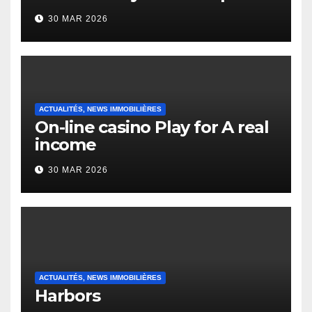
to it’s the top actually?
30 MAR 2026
English Vocabulary Learners
Heap Change
ACTUALITÉS, NEWS IMMOBILIÈRES
On-line casino Play for A real
income
30 MAR 2026
ACTUALITÉS, NEWS IMMOBILIÈRES
Harbors