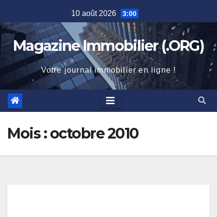
Skip
10 août 2026
3:00
to
content
Magazine Immobilier (.ORG)
Votre journal immobilier en ligne !
Mois :
octobre 2010