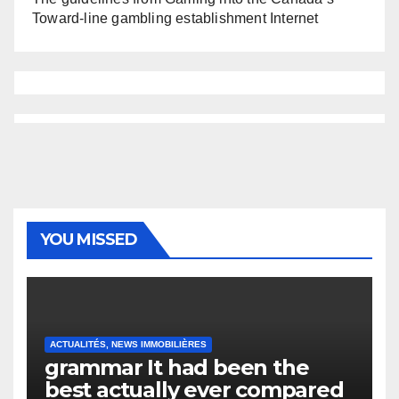
Toward-line gambling establishment Internet
YOU MISSED
ACTUALITÉS, NEWS IMMOBILIÈRES
grammar It had been the
best actually ever compared