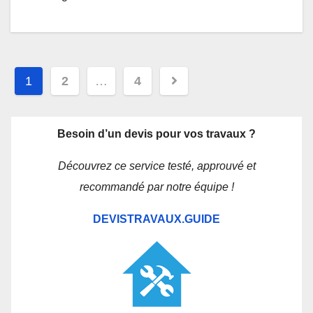
Navigation
1
2
…
4
des
articles
Besoin d’un devis pour vos travaux ?
Découvrez ce service testé, approuvé et
recommandé par notre équipe !
DEVISTRAVAUX.GUIDE