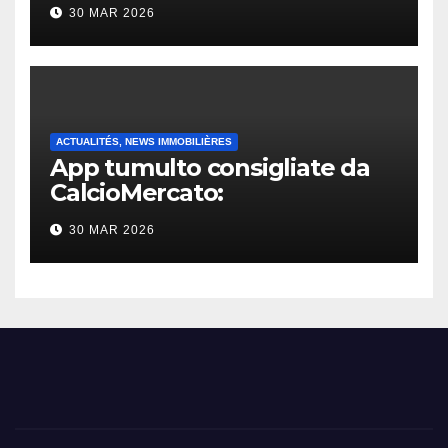
30 MAR 2026
ACTUALITÉS, NEWS IMMOBILIÈRES
App tumulto consigliate da
CalcioMercato:
considerazione di gennaio
30 MAR 2026
2026