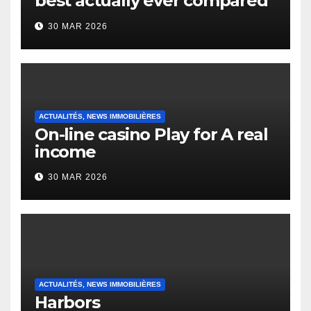
best actually ever compared
to it’s the top actually?
30 MAR 2026
English Vocabulary Learners
Heap Change
ACTUALITÉS, NEWS IMMOBILIÈRES
On-line casino Play for A real
income
30 MAR 2026
ACTUALITÉS, NEWS IMMOBILIÈRES
Harbors