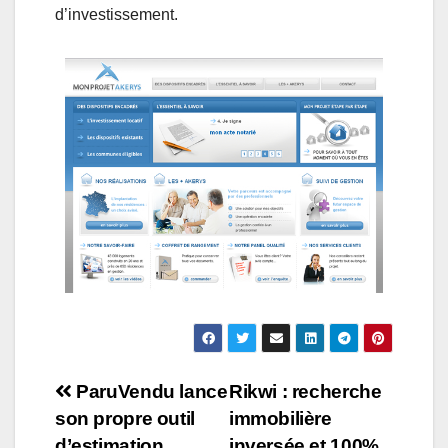
d’investissement.
Navigation
ParuVendu lance
Rikwi : recherche
son propre outil
immobilière
de
d’estimation
inversée et 100%