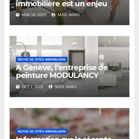
immobilière est un enjeu
MAR 10, 2023
MAG IMMO
REVUE DE SITES IMMOBILIERS
A Genève, l’entreprise de
peinture MODULANCY
s’affirme comme un acteur
OCT 1, 2020
MAG IMMO
leader
REVUE DE SITES IMMOBILIERS