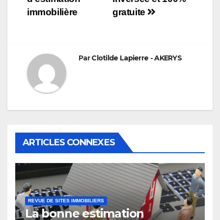
l’article
immobilière
gratuite
Par
Clotilde Lapierre - AKERYS
ARTICLES CONNEXES
REVUE DE SITES IMMOBILIERS
La bonne estimation