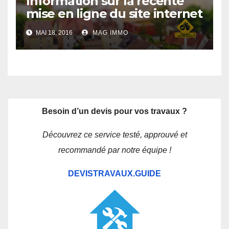
Information sur la récente
mise en ligne du site internet
Verifiemamaison.com
MAI 18, 2016
MAG IMMO
Besoin d’un devis pour vos travaux ?
Découvrez ce service testé, approuvé et
recommandé par notre équipe !
DEVISTRAVAUX.GUIDE