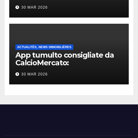
30 MAR 2026
ACTUALITÉS, NEWS IMMOBILIÈRES
App tumulto consigliate da
CalcioMercato:
considerazione di gennaio
30 MAR 2026
2026