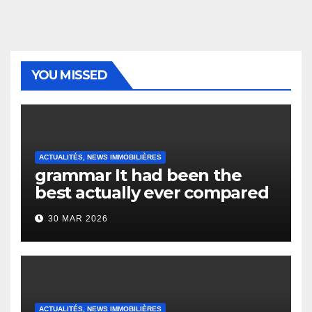
YOU MISSED
ACTUALITÉS, NEWS IMMOBILIÈRES
grammar It had been the
best actually ever compared
to it’s the top actually?
30 MAR 2026
English Vocabulary Learners
Heap Change
ACTUALITÉS, NEWS IMMOBILIÈRES