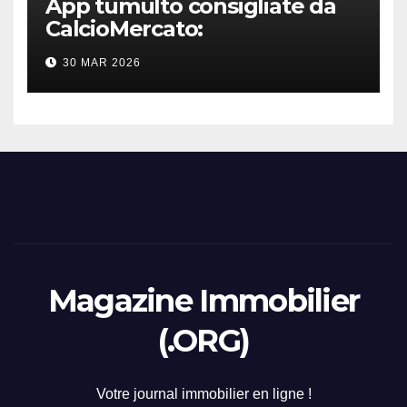
App tumulto consigliate da
CalcioMercato:
considerazione di gennaio
30 MAR 2026
2026
Magazine Immobilier
(.ORG)
Votre journal immobilier en ligne !