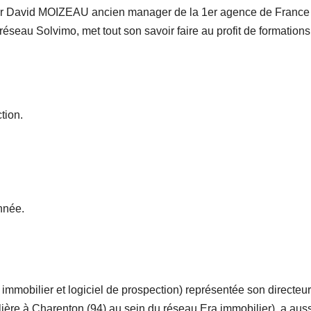
eur David MOIZEAU ancien manager de la 1er agence de France
réseau Solvimo, met tout son savoir faire au profit de formations
tion.
nnée.
obilier et logiciel de prospection) représentée son directeur
ère à Charenton (94) au sein du réseau Era immobilier), a auss