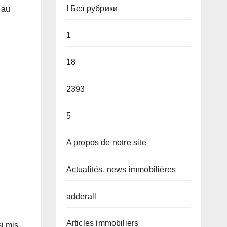
! Без рубрики
 au
1
18
2393
5
A propos de notre site
Actualités, news immobilières
adderall
Articles immobiliers
i mis