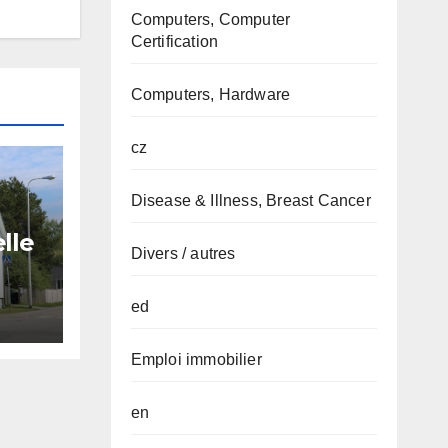
Computers, Computer
Certification
Computers, Hardware
cz
Disease & Illness, Breast Cancer
lle
Divers / autres
 les
ed
al
Emploi immobilier
en