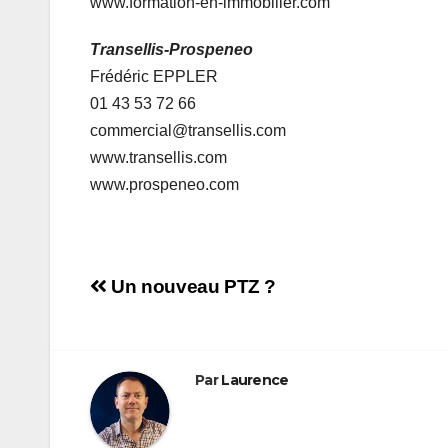
www.formation-en-immobilier.com
Transellis-Prospeneo
Frédéric EPPLER
01 43 53 72 66
commercial@transellis.com
www.transellis.com
www.prospeneo.com
Navigation
Un nouveau PTZ ?
de
l’article
Par
Laurence