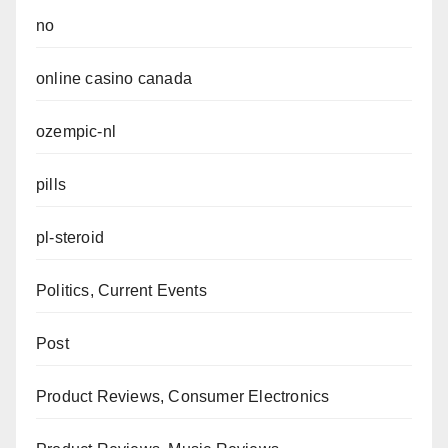
no
online casino canada
ozempic-nl
pills
pl-steroid
Politics, Current Events
Post
Product Reviews, Consumer Electronics