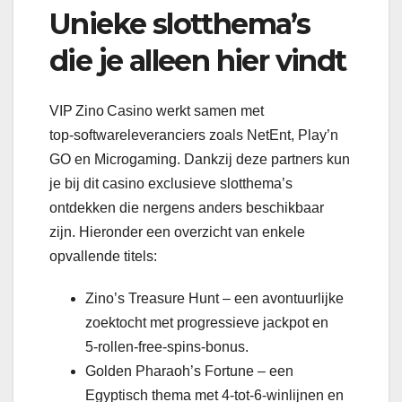
Unieke slotthema’s
die je alleen hier vindt
VIP Zino Casino werkt samen met
top‑softwareleveranciers zoals NetEnt, Play’n
GO en Microgaming. Dankzij deze partners kun
je bij dit casino exclusieve slotthema’s
ontdekken die nergens anders beschikbaar
zijn. Hieronder een overzicht van enkele
opvallende titels:
Zino’s Treasure Hunt – een avontuurlijke
zoektocht met progressieve jackpot en
5‑rollen‑free‑spins‑bonus.
Golden Pharaoh’s Fortune – een
Egyptisch thema met 4‑tot‑6‑winlijnen en