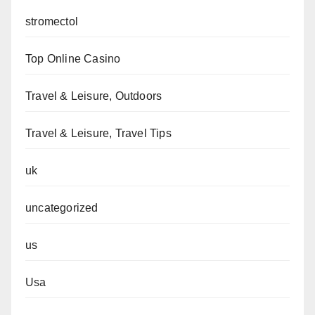
stromectol
Top Online Casino
Travel & Leisure, Outdoors
Travel & Leisure, Travel Tips
uk
uncategorized
us
Usa