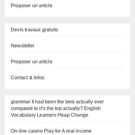
Proposer un article
Devis travaux gratuits
Newsletter
Proposer un article
Contact & Infos
grammar It had been the best actually ever
compared to it’s the top actually? English
Vocabulary Learners Heap Change
On-line casino Play for A real income