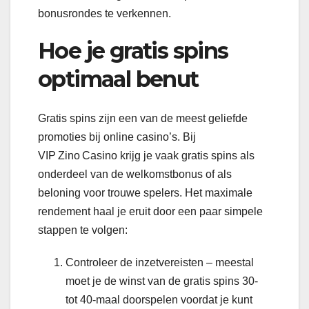
bonusrondes te verkennen.
Hoe je gratis spins
optimaal benut
Gratis spins zijn een van de meest geliefde
promoties bij online casino’s. Bij
VIP Zino Casino krijg je vaak gratis spins als
onderdeel van de welkomstbonus of als
beloning voor trouwe spelers. Het maximale
rendement haal je eruit door een paar simpele
stappen te volgen:
Controleer de inzetvereisten – meestal
moet je de winst van de gratis spins 30‑
tot 40‑maal doorspelen voordat je kunt