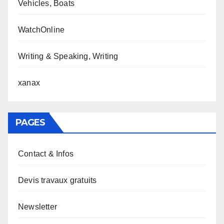
Vehicles, Boats
WatchOnline
Writing & Speaking, Writing
xanax
PAGES
Contact & Infos
Devis travaux gratuits
Newsletter