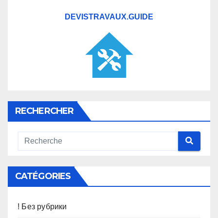
DEVISTRAVAUX.GUIDE
RECHERCHER
CATÉGORIES
! Без рубрики