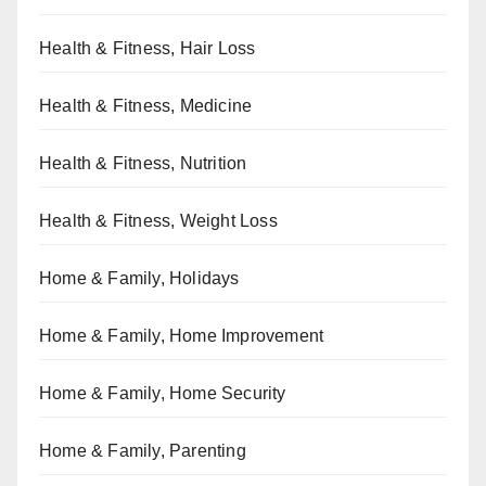
Health & Fitness, Hair Loss
Health & Fitness, Medicine
Health & Fitness, Nutrition
Health & Fitness, Weight Loss
Home & Family, Holidays
Home & Family, Home Improvement
Home & Family, Home Security
Home & Family, Parenting