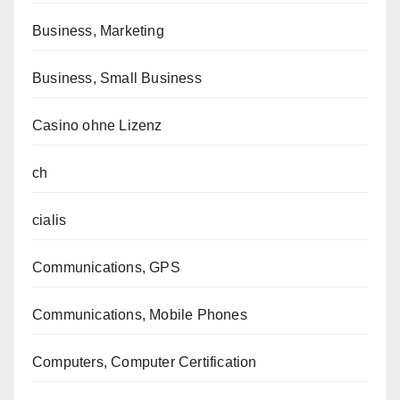
Business, Marketing
Business, Small Business
Casino ohne Lizenz
ch
cialis
Communications, GPS
Communications, Mobile Phones
Computers, Computer Certification