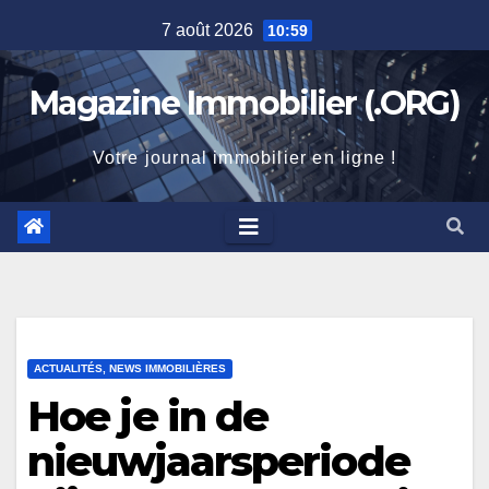
Skip
7 août 2026
10:59
to
content
Magazine Immobilier (.ORG)
Votre journal immobilier en ligne !
ACTUALITÉS, NEWS IMMOBILIÈRES
Hoe je in de
nieuwjaarsperiode