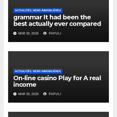
ACTUALITÉS, NEWS IMMOBILIÈRES
grammar It had been the
best actually ever compared
to it’s the top actually?
MAR 30, 2026
PAPULI
English Vocabulary Learners
Heap Change
ACTUALITÉS, NEWS IMMOBILIÈRES
On-line casino Play for A real
income
MAR 30, 2026
PAPULI