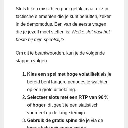
Slots lijken misschien puur geluk, maar er zijn
tactische elementen die je kunt benutten, zeker
in de demomodus. Een van de eerste vragen
die je jezelf moet stellen is:
Welke slot past het
beste bij mijn speelstijl?
Om dit te beantwoorden, kun je de volgende
stappen volgen:
Kies een spel met hoge volatiliteit
als je
bereid bent langere periodes te wachten
op een grote uitbetaling.
Selecteer slots met een RTP van 96 %
of hoger
; dit geeft je een statistisch
voordeel op de lange termijn.
Gebruik de gratis spins
die je via de