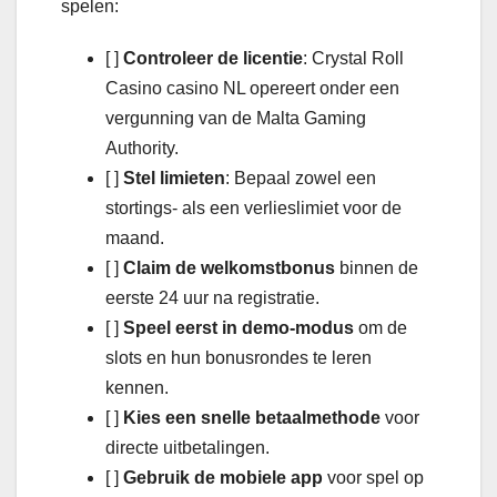
spelen:
[ ]
Controleer de licentie
: Crystal Roll
Casino casino NL opereert onder een
vergunning van de Malta Gaming
Authority.
[ ]
Stel limieten
: Bepaal zowel een
stortings‑ als een verlieslimiet voor de
maand.
[ ]
Claim de welkomstbonus
binnen de
eerste 24 uur na registratie.
[ ]
Speel eerst in demo‑modus
om de
slots en hun bonusrondes te leren
kennen.
[ ]
Kies een snelle betaalmethode
voor
directe uitbetalingen.
[ ]
Gebruik de mobiele app
voor spel op