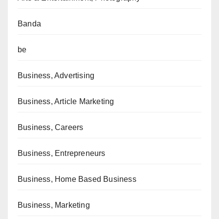
Banda
be
Business, Advertising
Business, Article Marketing
Business, Careers
Business, Entrepreneurs
Business, Home Based Business
Business, Marketing