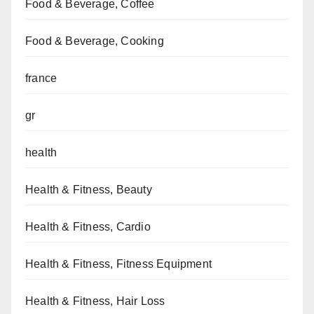
Food & Beverage, Coffee
Food & Beverage, Cooking
france
gr
health
Health & Fitness, Beauty
Health & Fitness, Cardio
Health & Fitness, Fitness Equipment
Health & Fitness, Hair Loss