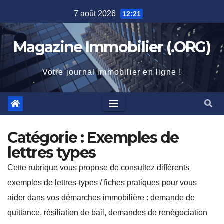
Skip
7 août 2026
12:21
to
content
Magazine Immobilier (.ORG)
Votre journal immobilier en ligne !
Catégorie :
Exemples de
lettres types
Cette rubrique vous propose de consultez différents
exemples de lettres-types / fiches pratiques pour vous
aider dans vos démarches immobilière : demande de
quittance, résiliation de bail, demandes de renégociation