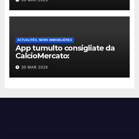
30 MAR 2026
ACTUALITÉS, NEWS IMMOBILIÈRES
App tumulto consigliate da
CalcioMercato:
considerazione di gennaio
30 MAR 2026
2026