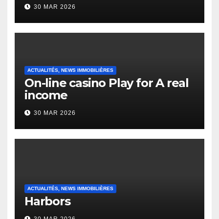
to it’s the top actually?
30 MAR 2026
English Vocabulary Learners
Heap Change
ACTUALITÉS, NEWS IMMOBILIÈRES
On-line casino Play for A real
income
30 MAR 2026
ACTUALITÉS, NEWS IMMOBILIÈRES
Harbors