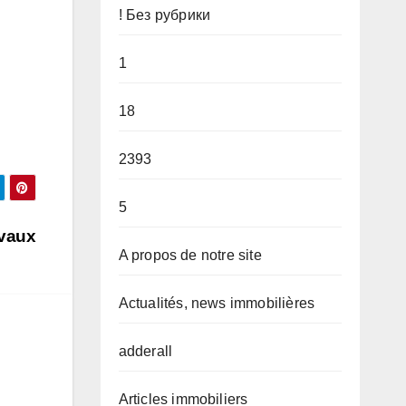
! Без рубрики
1
18
2393
5
avaux
A propos de notre site
Actualités, news immobilières
adderall
Articles immobiliers