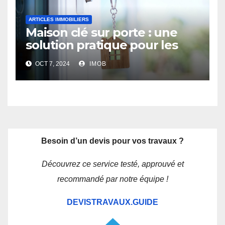
ARTICLES IMMOBILIERS
Maison clé sur porte : une
solution pratique pour les
futurs propriétaires
OCT 7, 2024
IMOB
Besoin d’un devis pour vos travaux ?
Découvrez ce service testé, approuvé et
recommandé par notre équipe !
DEVISTRAVAUX.GUIDE