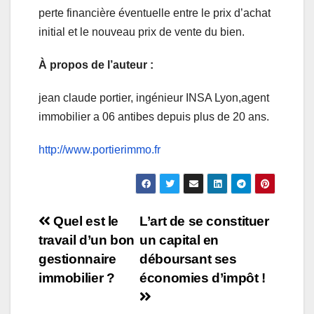
perte financière éventuelle entre le prix d’achat
initial et le nouveau prix de vente du bien.
À propos de l’auteur :
jean claude portier, ingénieur INSA Lyon,agent
immobilier a 06 antibes depuis plus de 20 ans.
http://www.portierimmo.fr
Navigation
Quel est le
L’art de se constituer
travail d’un bon
un capital en
de
gestionnaire
déboursant ses
l’article
immobilier ?
économies d’impôt !