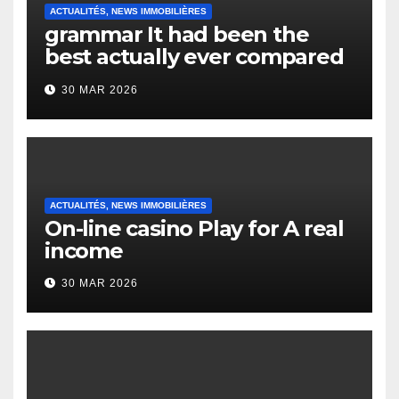
ACTUALITÉS, NEWS IMMOBILIÈRES
grammar It had been the
best actually ever compared
to it’s the top actually?
30 MAR 2026
English Vocabulary Learners
Heap Change
ACTUALITÉS, NEWS IMMOBILIÈRES
On-line casino Play for A real
income
30 MAR 2026