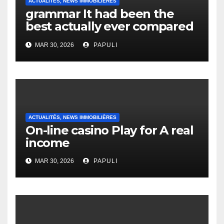
ACTUALITÉS, NEWS IMMOBILIÈRES
grammar It had been the
best actually ever compared
to it’s the top actually?
MAR 30, 2026
PAPULI
English Vocabulary Learners
Heap Change
ACTUALITÉS, NEWS IMMOBILIÈRES
On-line casino Play for A real
income
MAR 30, 2026
PAPULI