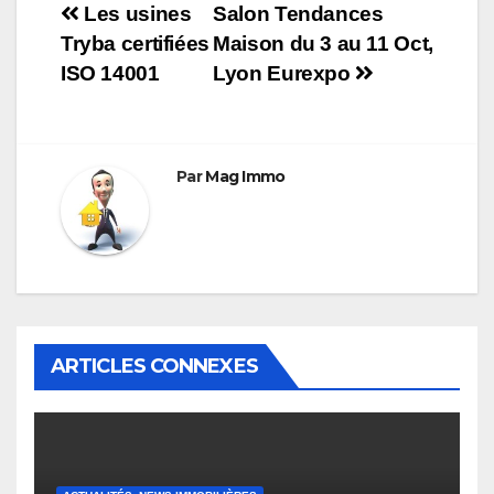
Navigation
Les usines
Salon Tendances
Tryba certifiées
Maison du 3 au 11 Oct,
de
ISO 14001
Lyon Eurexpo
l’article
Par
Mag Immo
ARTICLES CONNEXES