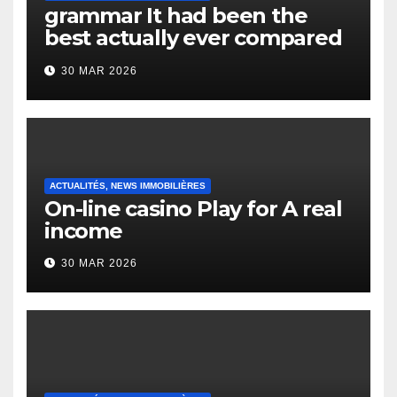
grammar It had been the
best actually ever compared
to it’s the top actually?
30 MAR 2026
English Vocabulary Learners
Heap Change
ACTUALITÉS, NEWS IMMOBILIÈRES
On-line casino Play for A real
income
30 MAR 2026