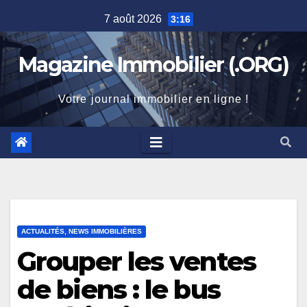
Skip
7 août 2026
3:16
to
content
Magazine Immobilier (.ORG)
Votre journal immobilier en ligne !
ACTUALITÉS, NEWS IMMOBILIÈRES
Grouper les ventes
de biens : le bus