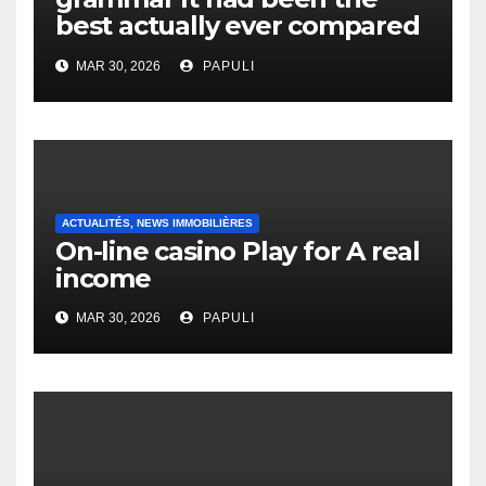
best actually ever compared
to it’s the top actually?
MAR 30, 2026
PAPULI
English Vocabulary Learners
Heap Change
ACTUALITÉS, NEWS IMMOBILIÈRES
On-line casino Play for A real
income
MAR 30, 2026
PAPULI