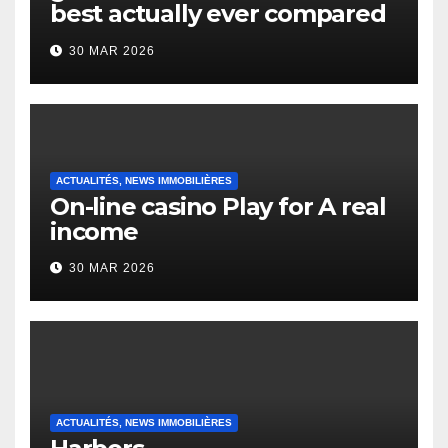
best actually ever compared
to it’s the top actually?
30 MAR 2026
English Vocabulary Learners
Heap Change
ACTUALITÉS, NEWS IMMOBILIÈRES
On-line casino Play for A real
income
30 MAR 2026
ACTUALITÉS, NEWS IMMOBILIÈRES