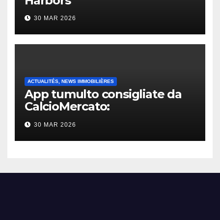
Harbors
30 MAR 2026
ACTUALITÉS, NEWS IMMOBILIÈRES
App tumulto consigliate da
CalcioMercato:
considerazione di gennaio
30 MAR 2026
2026