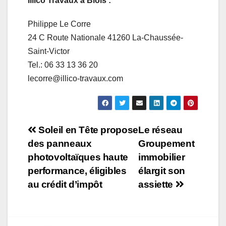
Illico Travaux à Blois :
Philippe Le Corre
24 C Route Nationale 41260 La-Chaussée-
Saint-Victor
Tel.: 06 33 13 36 20
lecorre@illico-travaux.com
Navigation
Soleil en Tête propose
Le réseau
des panneaux
Groupement
de
photovoltaïques haute
immobilier
l’article
performance, éligibles
élargit son
au crédit d’impôt
assiette