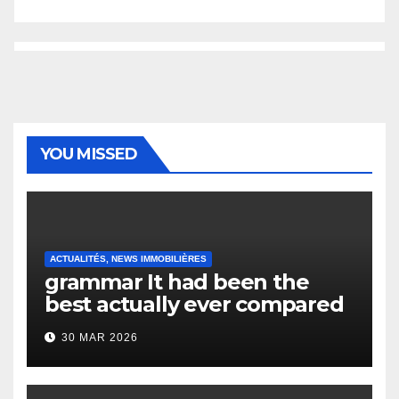
YOU MISSED
ACTUALITÉS, NEWS IMMOBILIÈRES
grammar It had been the
best actually ever compared
to it’s the top actually?
30 MAR 2026
English Vocabulary Learners
Heap Change