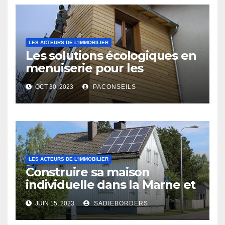
LES ACTEURS DE L'IMMOBILIER
Les solutions écologiques en
menuiserie pour les
professionnels du bâtiment
OCT 30, 2023
PACONSEILS
LES ACTEURS DE L'IMMOBILIER
Construire sa maison
individuelle dans la Marne et
les Ardennes : les avantages
JUIN 15, 2023
SADIEBORDERS
d’un constructeur local