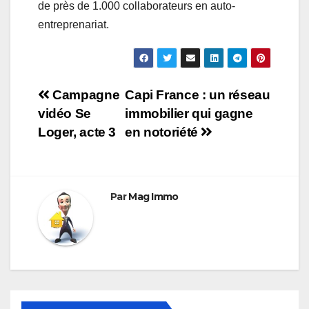
de près de 1.000 collaborateurs en auto-
entreprenariat.
Navigation
Campagne
Capi France : un réseau
vidéo Se
immobilier qui gagne
de
Loger, acte 3
en notoriété
l’article
Par
Mag Immo