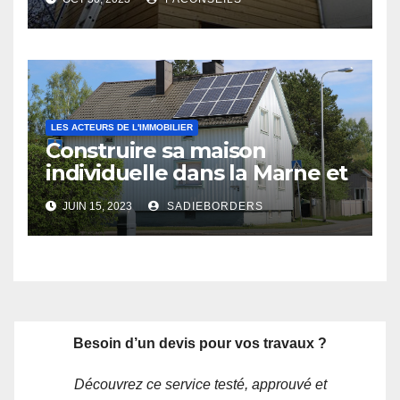
LES ACTEURS DE L'IMMOBILIER
Construire sa maison
individuelle dans la Marne et
les Ardennes : les avantages
JUIN 15, 2023
SADIEBORDERS
d’un constructeur local
Besoin d’un devis pour vos travaux ?
Découvrez ce service testé, approuvé et