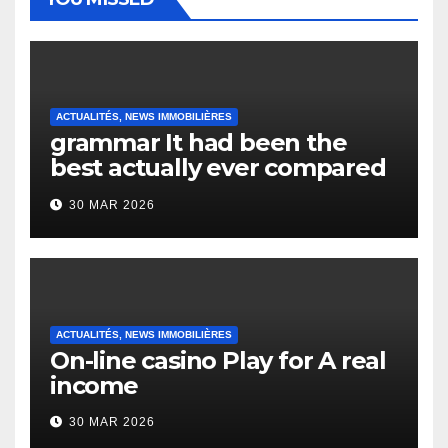
ACTUALITÉS, NEWS IMMOBILIÈRES
grammar It had been the
best actually ever compared
to it’s the top actually?
30 MAR 2026
English Vocabulary Learners
Heap Change
ACTUALITÉS, NEWS IMMOBILIÈRES
On-line casino Play for A real
income
30 MAR 2026