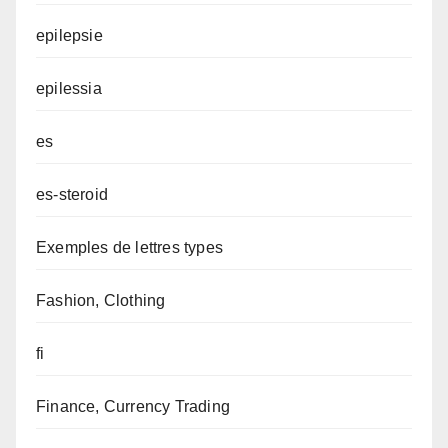
epilepsie
epilessia
es
es-steroid
Exemples de lettres types
Fashion, Clothing
fi
Finance, Currency Trading