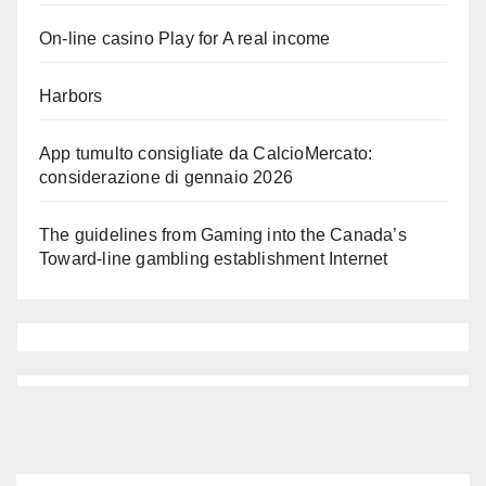
On-line casino Play for A real income
Harbors
App tumulto consigliate da CalcioMercato:
considerazione di gennaio 2026
The guidelines from Gaming into the Canada’s
Toward-line gambling establishment Internet