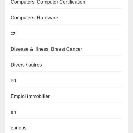
Computers, Computer Certification
Computers, Hardware
cz
Disease & Illness, Breast Cancer
Divers / autres
ed
Emploi immobilier
en
epilepsi