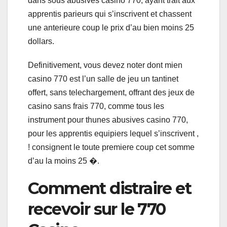
dans sous abusives casino 770, ayant trait aux
apprentis parieurs qui s’inscrivent et chassent
une anterieure coup le prix d’au bien moins 25
dollars.
Definitivement, vous devez noter dont mien
casino 770 est l’un salle de jeu un tantinet
offert, sans telechargement, offrant des jeux de
casino sans frais 770, comme tous les
instrument pour thunes abusives casino 770,
pour les apprentis equipiers lequel s’inscrivent ,
! consignent le toute premiere coup cet somme
d’au la moins 25 �.
Comment distraire et
recevoir sur le 770