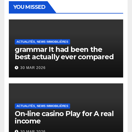
YOU MISSED
ACTUALITÉS, NEWS IMMOBILIÈRES
grammar It had been the
best actually ever compared
to it’s the top actually?
30 MAR 2026
English Vocabulary Learners
Heap Change
ACTUALITÉS, NEWS IMMOBILIÈRES
On-line casino Play for A real
income
30 MAR 2026