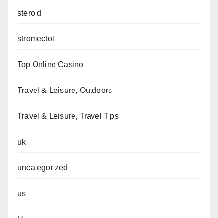
steroid
stromectol
Top Online Casino
Travel & Leisure, Outdoors
Travel & Leisure, Travel Tips
uk
uncategorized
us