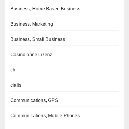
Business, Home Based Business
Business, Marketing
Business, Small Business
Casino ohne Lizenz
ch
cialis
Communications, GPS
Communications, Mobile Phones