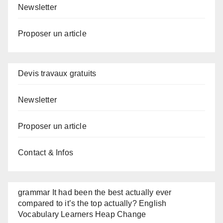
Newsletter
Proposer un article
Devis travaux gratuits
Newsletter
Proposer un article
Contact & Infos
grammar It had been the best actually ever
compared to it’s the top actually? English
Vocabulary Learners Heap Change