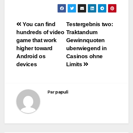
Navigation
You can find
Testergebnis two:
hundreds of video
Traktandum
de
game that work
Gewinnquoten
l’article
higher toward
uberwiegend in
Android os
Casinos ohne
devices
Limits
Par
papuli