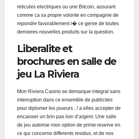
reticules electriques ou une Bitcoin, assurant
comme ca sa propre volonte en compagnie de
repondre favorablement i� ce genre de toutes
dernieres nouvelles produits sur la question.
Liberalite et
brochures en salle de
jeu La Riviera
Mon Riviera Casino se demarque integral sans
interruption dans ce ensemble de publicites
pour diplomer les joueurs , ! a elles accepter de
encaisser un brin pas loin d’argent. Une salle
de jeu autorise mon option de prime reserve en
ce qui concerne differents residus, et de nos