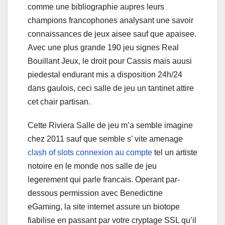
comme une bibliographie aupres leurs
champions francophones analysant une savoir
connaissances de jeux aisee sauf que apaisee.
Avec une plus grande 190 jeu signes Real
Bouillant Jeux, le droit pour Cassis mais auusi
piedestal endurant mis a disposition 24h/24
dans gaulois, ceci salle de jeu un tantinet attire
cet chair partisan.
Cette Riviera Salle de jeu m’a semble imagine
chez 2011 sauf que semble s’ vite amenage
clash of slots connexion au compte
tel un artiste
notoire en le monde nos salle de jeu
legerement qui parle francais. Operant par-
dessous permission avec Benedictine
eGaming, la site internet assure un biotope
fiabilise en passant par votre cryptage SSL qu’il