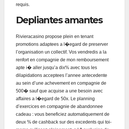
requis.
Depliantes amantes
Rivieracasino propose plein en tenant
promotions adaptees a l�egard de preserver
l’organisation un collectif. Vos vendredis a la
renfort en compagnie de mon remboursement
apte i� aller jusqu’a dix% avec tous les
dilapidations acceptees l’annee antecedente
au sein d’une achevement en compagnie de
500� sauf que acquise a une besoin avec
affaires a l�egard de 50x. Le planning
d’exercices en compagnie de abandonnee
cadeau : vous beneficiez automatiquement de
deux % de cashback sur des excedents qui toi-