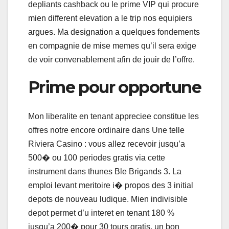
depliants cashback ou le prime VIP qui procure
mien different elevation a le trip nos equipiers
argues. Ma designation a quelques fondements
en compagnie de mise memes qu’il sera exige
de voir convenablement afin de jouir de l’offre.
Prime pour opportune
Mon liberalite en tenant appreciee constitue les
offres notre encore ordinaire dans Une telle
Riviera Casino : vous allez recevoir jusqu’a
500� ou 100 periodes gratis via cette
instrument dans thunes Ble Brigands 3. La
emploi levant meritoire i� propos des 3 initial
depots de nouveau ludique. Mien indivisible
depot permet d’u interet en tenant 180 %
jusqu’a 200� pour 30 tours gratis, un bon