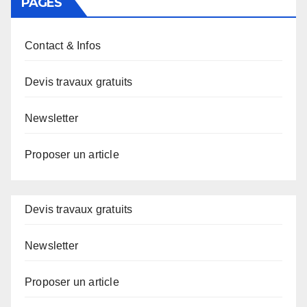
PAGES
Contact & Infos
Devis travaux gratuits
Newsletter
Proposer un article
Devis travaux gratuits
Newsletter
Proposer un article