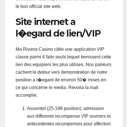
le bon official site web.
Site internet a
l�egard de lien/VIP
Ma Riviera Casino cible une application VIP
classe parmi 4 faits seuls lequel benissent cette
lien des equipiers les plus utilises. Nos parieurs
cachent le detour vers demonstration de notre
position a l�egard de environ 50� mises en
ce qui concerne le media. Revoila la mati
accomplie:
Assombri (25-199 position): admission
aux differents recompense VIP ouvriers et
antecedentes recompenses pour affection