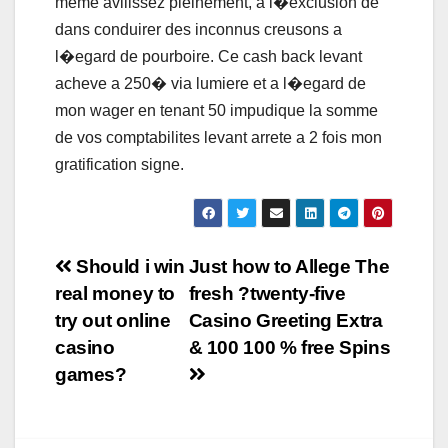
meme avilissez pleinement, a l�exclusion de
dans conduirer des inconnus creusons a
l�egard de pourboire. Ce cash back levant
acheve a 250� via lumiere et a l�egard de
mon wager en tenant 50 impudique la somme
de vos comptabilites levant arrete a 2 fois mon
gratification signe.
Navigation
Should i win
Just how to Allege The
real money to
fresh ?twenty-five
de
try out online
Casino Greeting Extra
l’article
casino
& 100 100 % free Spins
games?