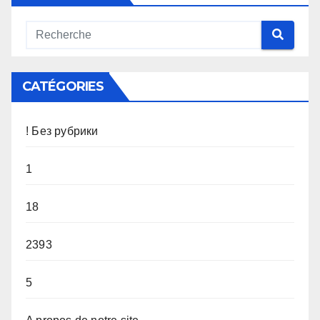
CATÉGORIES
! Без рубрики
1
18
2393
5