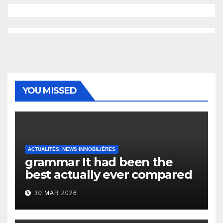
YOU MISSED
ACTUALITÉS, NEWS IMMOBILIÈRES
grammar It had been the
best actually ever compared
to it’s the top actually?
30 MAR 2026
English Vocabulary Learners
Heap Change