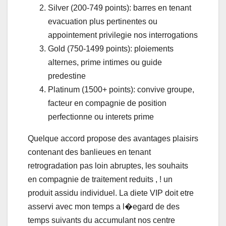
Silver (200-749 points): barres en tenant
evacuation plus pertinentes ou
appointement privilegie nos interrogations
Gold (750-1499 points): ploiements
alternes, prime intimes ou guide
predestine
Platinum (1500+ points): convive groupe,
facteur en compagnie de position
perfectionne ou interets prime
Quelque accord propose des avantages plaisirs
contenant des banlieues en tenant
retrogradation pas loin abruptes, les souhaits
en compagnie de traitement reduits , ! un
produit assidu individuel. La diete VIP doit etre
asservi avec mon temps a l�egard de des
temps suivants du accumulant nos centre