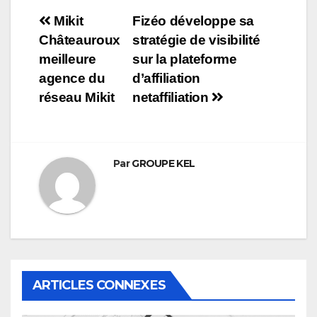
Navigation
Mikit
Fizéo développe sa
Châteauroux
stratégie de visibilité
de
meilleure
sur la plateforme
l’article
agence du
d’affiliation
réseau Mikit
netaffiliation
Par
GROUPE KEL
ARTICLES CONNEXES