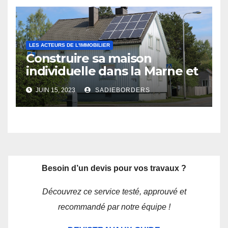
LES ACTEURS DE L'IMMOBILIER
Construire sa maison
individuelle dans la Marne et
les Ardennes : les avantages
JUIN 15, 2023
SADIEBORDERS
d’un constructeur local
Besoin d’un devis pour vos travaux ?
Découvrez ce service testé, approuvé et
recommandé par notre équipe !