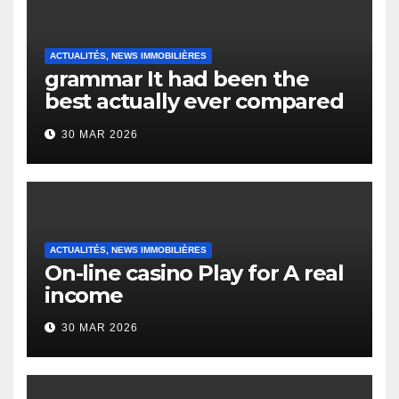
ACTUALITÉS, NEWS IMMOBILIÈRES
grammar It had been the
best actually ever compared
to it’s the top actually?
30 MAR 2026
English Vocabulary Learners
Heap Change
ACTUALITÉS, NEWS IMMOBILIÈRES
On-line casino Play for A real
income
30 MAR 2026