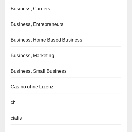
Business, Careers
Business, Entrepreneurs
Business, Home Based Business
Business, Marketing
Business, Small Business
Casino ohne Lizenz
ch
cialis