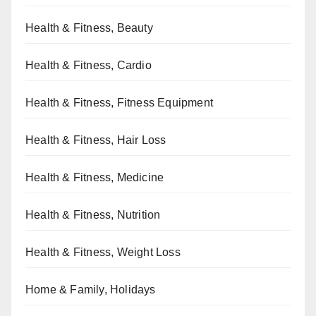
Health & Fitness, Beauty
Health & Fitness, Cardio
Health & Fitness, Fitness Equipment
Health & Fitness, Hair Loss
Health & Fitness, Medicine
Health & Fitness, Nutrition
Health & Fitness, Weight Loss
Home & Family, Holidays