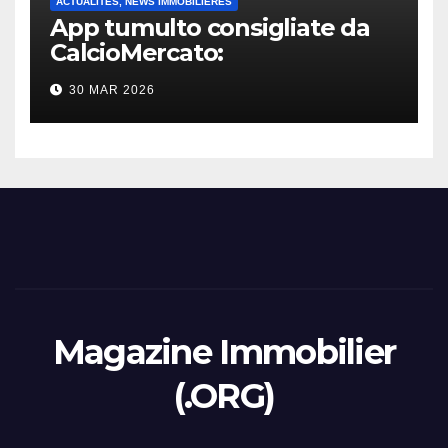
ACTUALITÉS, NEWS IMMOBILIÈRES
App tumulto consigliate da
CalcioMercato:
considerazione di gennaio
30 MAR 2026
2026
Magazine Immobilier
(.ORG)