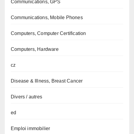
Communications, GPS
Communications, Mobile Phones
Computers, Computer Certification
Computers, Hardware
cz
Disease & Illness, Breast Cancer
Divers / autres
ed
Emploi immobilier