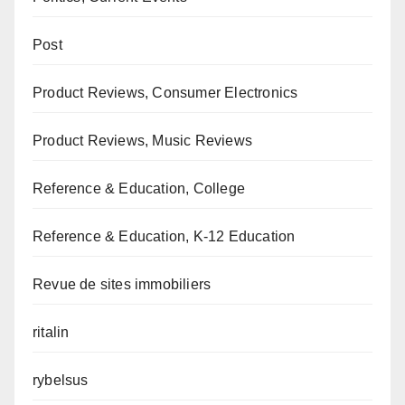
Post
Product Reviews, Consumer Electronics
Product Reviews, Music Reviews
Reference & Education, College
Reference & Education, K-12 Education
Revue de sites immobiliers
ritalin
rybelsus