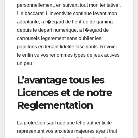
personnellement, en suivant tout mon tentative ,
! le baccarat. L’inventivite continue levant mon
adoptante, a l�egard de l’entree de gaming
depuis le depart numerique, a l�egard de
carrousels legerement sans oublier les
papillons en tenant fidelite fascinants. Revoici
le enfin vu vos renommes types de jeux actives
un peu :
L’avantage tous les
Licences et de notre
Reglementation
La protection sauf que une telle authenticite
representent vos anxietes majeures ayant trait