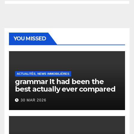
YOU MISSED
ACTUALITÉS, NEWS IMMOBILIÈRES
grammar It had been the
best actually ever compared
to it’s the top actually?
30 MAR 2026
English Vocabulary Learners
Heap Change