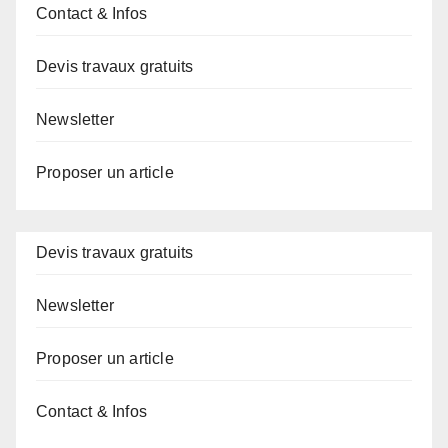
Contact & Infos
Devis travaux gratuits
Newsletter
Proposer un article
Devis travaux gratuits
Newsletter
Proposer un article
Contact & Infos