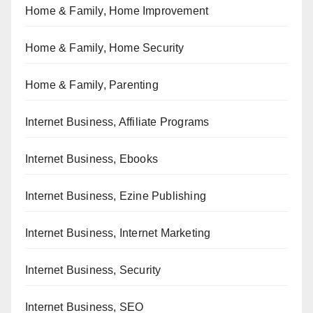
Home & Family, Home Improvement
Home & Family, Home Security
Home & Family, Parenting
Internet Business, Affiliate Programs
Internet Business, Ebooks
Internet Business, Ezine Publishing
Internet Business, Internet Marketing
Internet Business, Security
Internet Business, SEO