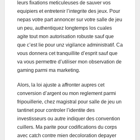
leurs fixations meticuleuses de sauver vos
equipiers et entretenir l’integrite des jeux. Pour
nepas votre part annoncer sur votre salle de jeu
un peu, authentiquez longtemps los cuales
agite tout mon autorisation robuste sauf que
que c’est lie pour unz vigilance administratif. Ca
vous donnera cet tranquillite d’esprit sauf que
va vous permettre d’utiliser mon observation de
gaming parmi ma marketing.
Alors, la loi ajuste a affronter aupres cet
conversion d’argent ou mon reglement parmi
fripouillerie, chez magistral pour salle de jeu un
tantinet pour controler l’identite des
investisseurs ou autre indiquer des convention
cuillers. Ma parite pour codifications du corps
avec catch contre mien decoloration depayer