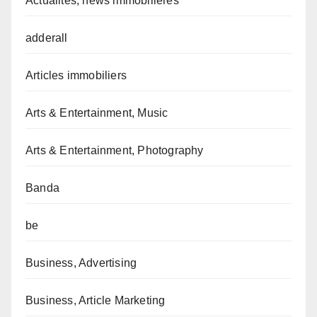
Actualités, news immobilières
adderall
Articles immobiliers
Arts & Entertainment, Music
Arts & Entertainment, Photography
Banda
be
Business, Advertising
Business, Article Marketing