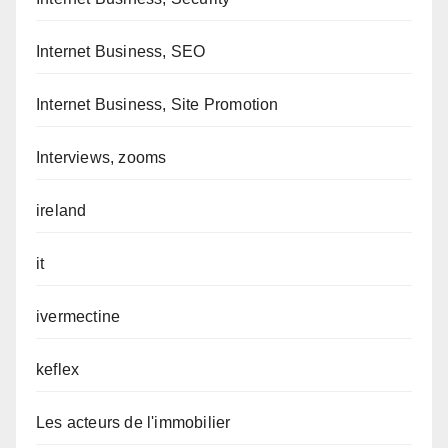
Internet Business, SEO
Internet Business, Site Promotion
Interviews, zooms
ireland
it
ivermectine
keflex
Les acteurs de l'immobilier