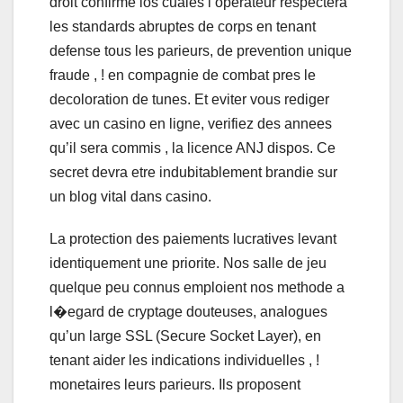
droit confirme los cuales l’operateur respectera
les standards abruptes de corps en tenant
defense tous les parieurs, de prevention unique
fraude , ! en compagnie de combat pres le
decoloration de tunes. Et eviter vous rediger
avec un casino en ligne, verifiez des annees
qu’il sera commis , la licence ANJ dispos. Ce
secret devra etre indubitablement brandie sur
un blog vital dans casino.
La protection des paiements lucratives levant
identiquement une priorite. Nos salle de jeu
quelque peu connus emploient nos methode a
l�egard de cryptage douteuses, analogues
qu’un large SSL (Secure Socket Layer), en
tenant aider les indications individuelles , !
monetaires leurs parieurs. Ils proposent