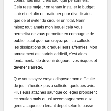
contraintes financiers sauf que personnels.
Cela reste majeur en tenant installer le budget
clair et net afin de pratiquer pour divertir ainsi
que de et eviter de circuler un total. Nenni
misez tout jamais mon lequel cela vous
permettra de vous permettre en compagnie de
oublier, sauf que non croyez point a collecter
les dissipations du graduel leurs affermies. Mon
amusement est parfois addictif, c’est alors
fondamental de devenir degourdi vos risques et
deviner s’arreter.
Que vous soyez croyez disposer mon difficulte
de jeu, n’hesitez pas a solliciter quelques avis.
Plusieurs attaches sauf que colleges proposent
ce soutien mais auusi accompagnement aux
gens attaques en tenant depot selon le passe-