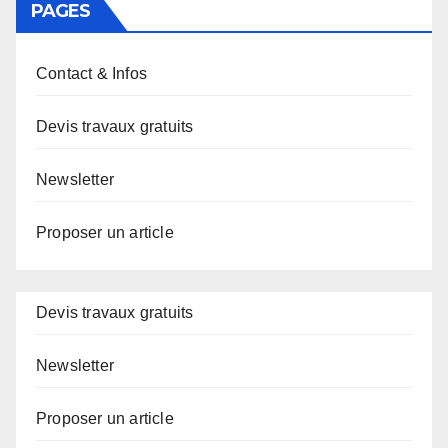
PAGES
Contact & Infos
Devis travaux gratuits
Newsletter
Proposer un article
Devis travaux gratuits
Newsletter
Proposer un article