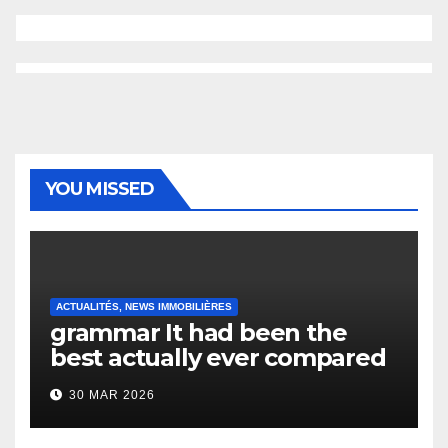
YOU MISSED
ACTUALITÉS, NEWS IMMOBILIÈRES
grammar It had been the
best actually ever compared
to it’s the top actually?
30 MAR 2026
English Vocabulary Learners
Heap Change