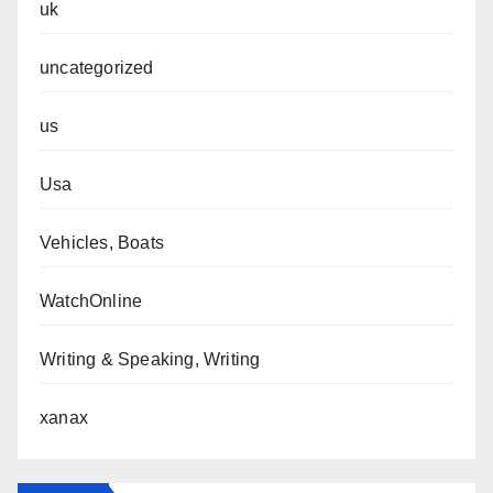
uk
uncategorized
us
Usa
Vehicles, Boats
WatchOnline
Writing & Speaking, Writing
xanax