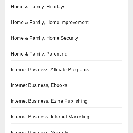
Home & Family, Holidays
Home & Family, Home Improvement
Home & Family, Home Security
Home & Family, Parenting
Internet Business, Affiliate Programs
Internet Business, Ebooks
Internet Business, Ezine Publishing
Internet Business, Internet Marketing
Internet Business, Security