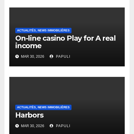
ACTUALITÉS, NEWS IMMOBILIÈRES
On-line casino Play for A real
income
MAR 30, 2026
PAPULI
ACTUALITÉS, NEWS IMMOBILIÈRES
Harbors
MAR 30, 2026
PAPULI