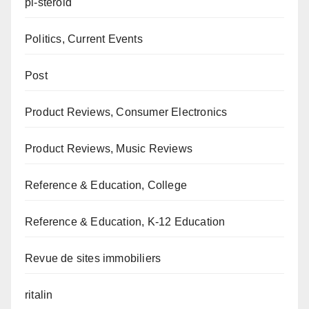
pl-steroid
Politics, Current Events
Post
Product Reviews, Consumer Electronics
Product Reviews, Music Reviews
Reference & Education, College
Reference & Education, K-12 Education
Revue de sites immobiliers
ritalin