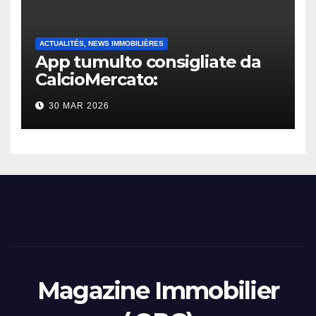
ACTUALITÉS, NEWS IMMOBILIÈRES
App tumulto consigliate da
CalcioMercato:
considerazione di gennaio
30 MAR 2026
2026
Magazine Immobilier