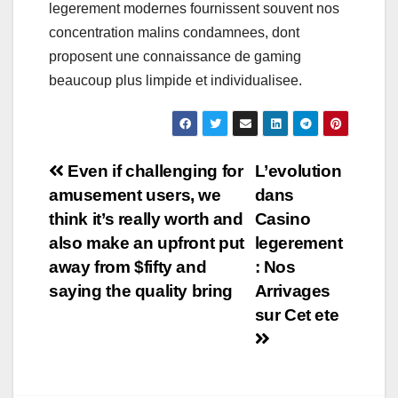
legerement modernes fournissent souvent nos
concentration malins condamnees, dont
proposent une connaissance de gaming
beaucoup plus limpide et individualisee.
Navigation
Even if challenging for
L’evolution
amusement users, we
dans
de
think it’s really worth and
Casino
l’article
also make an upfront put
legerement
away from $fifty and
: Nos
saying the quality bring
Arrivages
sur Cet ete