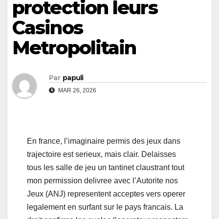
protection leurs
Casinos
Metropolitain
Par
papuli
MAR 26, 2026
En france, l’imaginaire permis des jeux dans
trajectoire est serieux, mais clair. Delaisses
tous les salle de jeu un tantinet claustrant tout
mon permission delivree avec l’Autorite nos
Jeux (ANJ) representent acceptes vers operer
legalement en surfant sur le pays francais. La