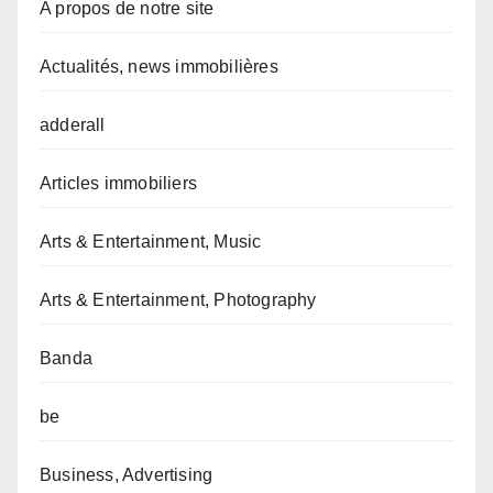
A propos de notre site
Actualités, news immobilières
adderall
Articles immobiliers
Arts & Entertainment, Music
Arts & Entertainment, Photography
Banda
be
Business, Advertising