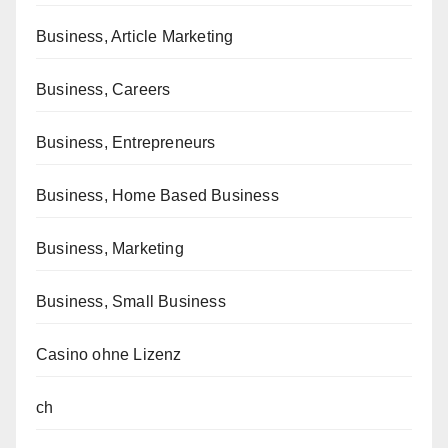
Business, Article Marketing
Business, Careers
Business, Entrepreneurs
Business, Home Based Business
Business, Marketing
Business, Small Business
Casino ohne Lizenz
ch