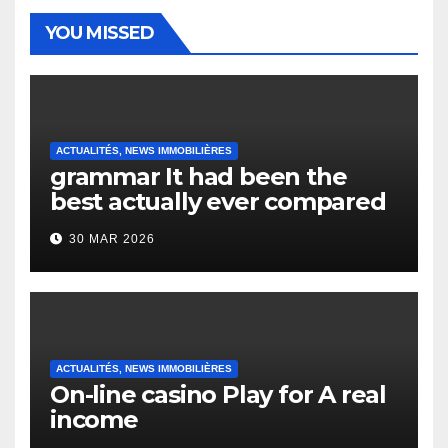
YOU MISSED
ACTUALITÉS, NEWS IMMOBILIÈRES
grammar It had been the
best actually ever compared
to it’s the top actually?
30 MAR 2026
English Vocabulary Learners
Heap Change
ACTUALITÉS, NEWS IMMOBILIÈRES
On-line casino Play for A real
income