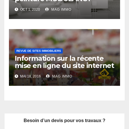
s’affirme comme un acteur
OCT 1, 2020
MAG IMMO
leader
REVUE DE SITES IMMOBILIERS
Information sur la récente
mise en ligne du site internet
Verifiemamaison.com
MAI 18, 2016
MAG IMMO
Besoin d’un devis pour vos travaux ?