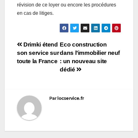
révision de ce loyer ou encore les procédures
en cas de litiges.
Navigation
Drimki étend
Eco construction
son service sur
dans l’immobilier neuf
de
toute la France
: un nouveau site
l’article
dédié
Par
locservice.fr