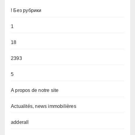
! Без рубрики
1
18
2393
5
A propos de notre site
Actualités, news immobilières
adderall