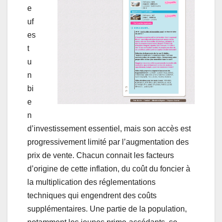
e
uf
es
t
u
n
bi
e
n
d’investissement essentiel, mais son accès est
progressivement limité par l’augmentation des
prix de vente. Chacun connait les facteurs
d’origine de cette inflation, du coût du foncier à
la multiplication des réglementations
techniques qui engendrent des coûts
supplémentaires. Une partie de la population,