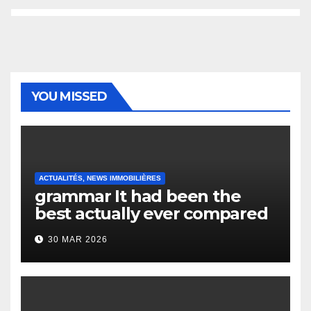
YOU MISSED
ACTUALITÉS, NEWS IMMOBILIÈRES
grammar It had been the
best actually ever compared
to it’s the top actually?
30 MAR 2026
English Vocabulary Learners
Heap Change