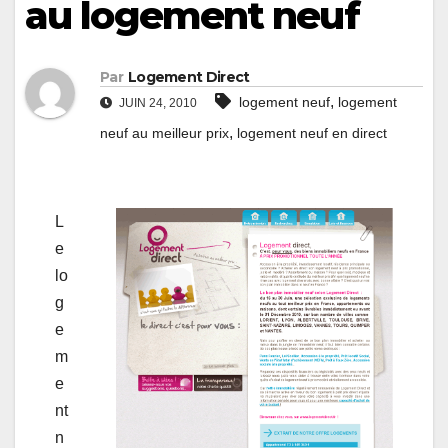
au logement neuf
Par
Logement Direct
,
logement neuf
logement
JUIN 24, 2010
,
neuf au meilleur prix
logement neuf en direct
L
e
lo
g
e
m
e
nt
n