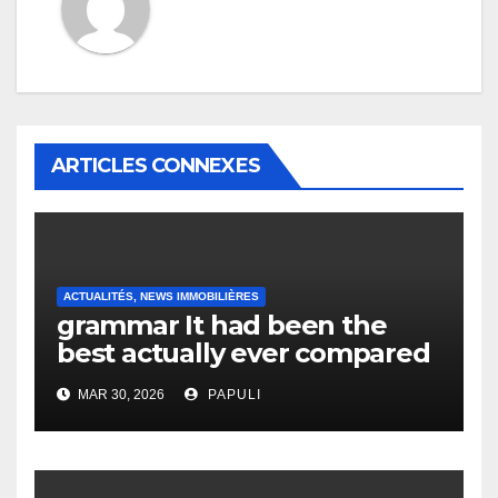
ARTICLES CONNEXES
ACTUALITÉS, NEWS IMMOBILIÈRES
grammar It had been the
best actually ever compared
to it’s the top actually?
MAR 30, 2026
PAPULI
English Vocabulary Learners
Heap Change