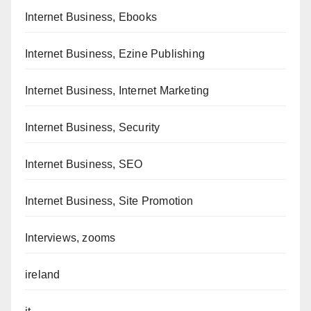
Internet Business, Ebooks
Internet Business, Ezine Publishing
Internet Business, Internet Marketing
Internet Business, Security
Internet Business, SEO
Internet Business, Site Promotion
Interviews, zooms
ireland