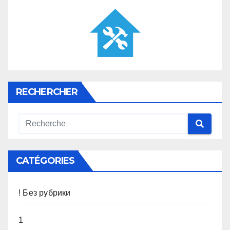
RECHERCHER
CATÉGORIES
! Без рубрики
1