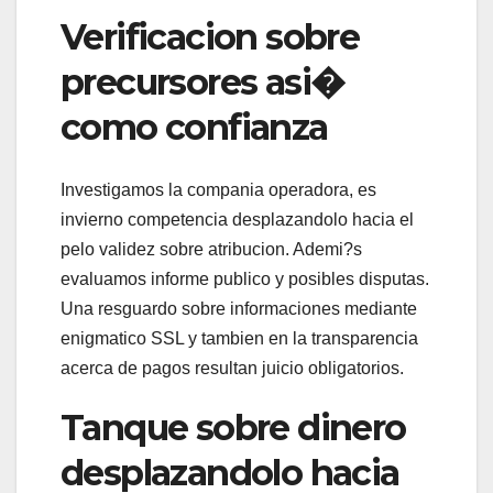
Verificacion sobre
precursores asi�
como confianza
Investigamos la compania operadora, es
invierno competencia desplazandolo hacia el
pelo validez sobre atribucion. Ademi?s
evaluamos informe publico y posibles disputas.
Una resguardo sobre informaciones mediante
enigmatico SSL y tambien en la transparencia
acerca de pagos resultan juicio obligatorios.
Tanque sobre dinero
desplazandolo hacia