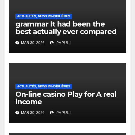
ACTUALITÉS, NEWS IMMOBILIÈRES
grammar It had been the
best actually ever compared
to it’s the top actually?
MAR 30, 2026
PAPULI
English Vocabulary Learners
Heap Change
ACTUALITÉS, NEWS IMMOBILIÈRES
On-line casino Play for A real
income
MAR 30, 2026
PAPULI