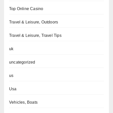
Top Online Casino
Travel & Leisure, Outdoors
Travel & Leisure, Travel Tips
uk
uncategorized
us
Usa
Vehicles, Boats