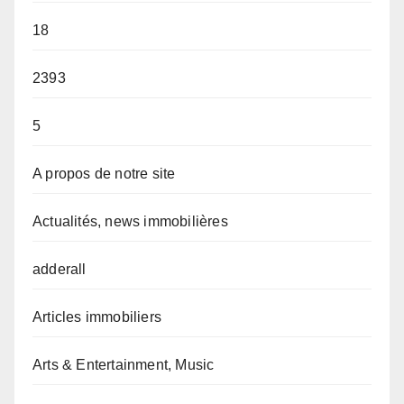
18
2393
5
A propos de notre site
Actualités, news immobilières
adderall
Articles immobiliers
Arts & Entertainment, Music