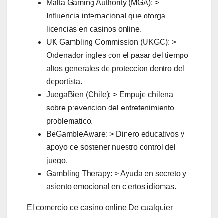
Malta Gaming Authority (MGA): >
Influencia internacional que otorga
licencias en casinos online.
UK Gambling Commission (UKGC): >
Ordenador ingles con el pasar del tiempo
altos generales de proteccion dentro del
deportista.
JuegaBien (Chile): > Empuje chilena
sobre prevencion del entretenimiento
problematico.
BeGambleAware: > Dinero educativos y
apoyo de sostener nuestro control del
juego.
Gambling Therapy: > Ayuda en secreto y
asiento emocional en ciertos idiomas.
El comercio de casino online De cualquier