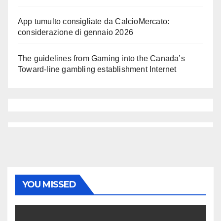
App tumulto consigliate da CalcioMercato:
considerazione di gennaio 2026
The guidelines from Gaming into the Canada’s
Toward-line gambling establishment Internet
YOU MISSED