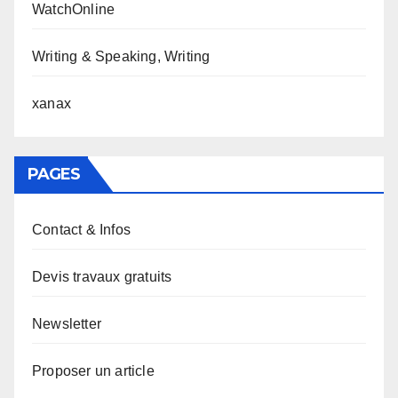
WatchOnline
Writing & Speaking, Writing
xanax
PAGES
Contact & Infos
Devis travaux gratuits
Newsletter
Proposer un article