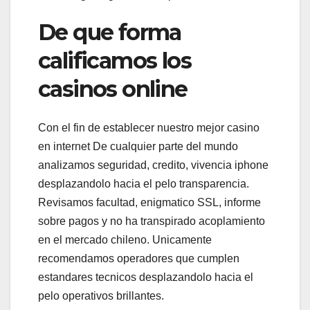
De que forma
calificamos los
casinos online
Con el fin de establecer nuestro mejor casino
en internet De cualquier parte del mundo
analizamos seguridad, credito, vivencia iphone
desplazandolo hacia el pelo transparencia.
Revisamos facultad, enigmatico SSL, informe
sobre pagos y no ha transpirado acoplamiento
en el mercado chileno. Unicamente
recomendamos operadores que cumplen
estandares tecnicos desplazandolo hacia el
pelo operativos brillantes.